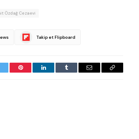
it Özdağ Cezaevi
News
Takip et Flipboard
witter
Pinterest
LinkedIn
Tumblr
Email
Copy
Link