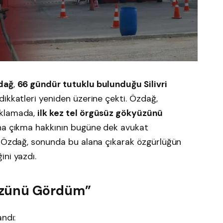
zdağ
,
66 gündür tutuklu bulunduğu Silivri
dikkatleri yeniden üzerine çekti. Özdağ,
ıklamada,
ilk kez tel örgüsüz gökyüzünü
ına çıkma hakkının bugüne dek avukat
n Özdağ, sonunda bu alana çıkarak özgürlüğün
ni yazdı.
üzünü Gördüm”
ndı: