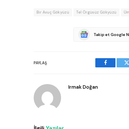
Bir Avuç Gökyüzü
Tel Örgüsüz Gökyüzü
Üm
Takip et Google 
PAYLAŞ.
Facebook
T
Irmak Doğan
İlgili
Yazılar