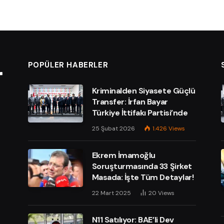
POPÜLER HABERLER
Kriminalden Siyasete Güçlü
Transfer: İrfan Bayar
Türkiye İttifakı Partisi’nde
25 Şubat 2026
1.426
Views
Ekrem İmamoğlu
Soruşturmasında 33 Şirket
Masada: İşte Tüm Detaylar!
e
22 Mart 2025
20
Views
N11 Satılıyor: BAE’li Dev