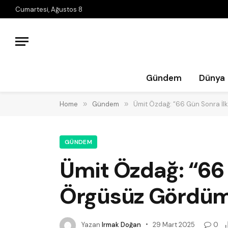
Cumartesi, Ağustos 8
Gündem
Dünya
Home
»
Gündem
»
Ümit Özdağ: “66 Gün Sonra İ
GÜNDEM
Ümit Özdağ: “66
Örgüsüz Gördü
Yazan
Irmak Doğan
29 Mart 2025
0