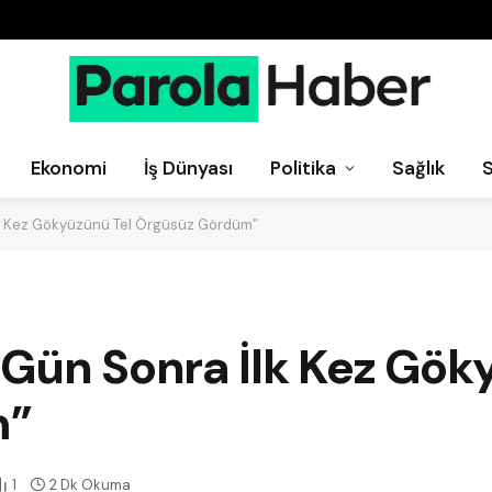
Ekonomi
İş Dünyası
Politika
Sağlık
lk Kez Gökyüzünü Tel Örgüsüz Gördüm”
 Gün Sonra İlk Kez Gök
m”
1
2 Dk Okuma