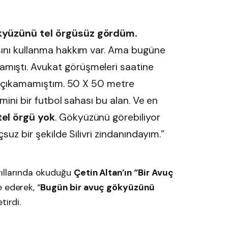
kyüzünü tel örgüsüz gördüm.
sını kullanma hakkım var. Ama bugüne
ıştı. Avukat görüşmeleri saatine
na çıkamamıştım. 50 X 50 metre
mini bir futbol sahası bu alan. Ve en
el örgü yok
. Gökyüzünü görebiliyor
çsuz bir şekilde Silivri zindanındayım.”
yıllarında okuduğu
Çetin Altan’ın “Bir Avuç
e ederek, “
Bugün bir avuç gökyüzünü
tirdi.