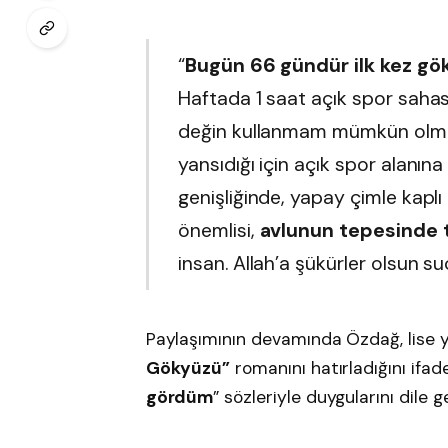
“
Bugün 66 gündür ilk kez gö
Haftada 1 saat açık spor saha
değin kullanmam mümkün olmam
yansıdığı için açık spor alanı
genişliğinde, yapay çimle kaplı 
önemlisi,
avlunun tepesinde t
insan. Allah’a şükürler olsun su
Paylaşımının devamında Özdağ, lise 
Gökyüzü”
romanını hatırladığını ifad
gördüm
” sözleriyle duygularını dile ge