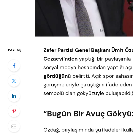
Zafer Partisi Genel Başkanı Ümit Ö
PAYLAŞ
Cezaevi’nden
yaptığı bir paylaşımla 
sosyal medya hesabından yaptığı aç
gördüğünü
belirtti. Açık spor sahas
görüşmeleriyle çakıştığını ifade ede
sembolü olan gökyüzüyle buluşabildiği
“Bugün Bir Avuç Göky
Özdağ, paylaşımında şu ifadeleri kulla