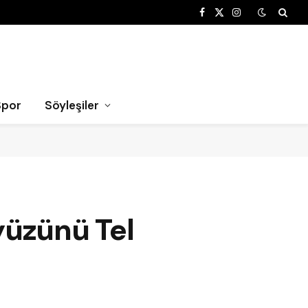
Facebook
X
Instagram
(Twitter)
Spor
Söyleşiler
yüzünü Tel