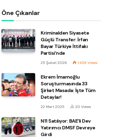
Öne Çıkanlar
Kriminalden Siyasete
Güçlü Transfer: İrfan
Bayar Türkiye İttifakı
Partisi’nde
25 Şubat 2026
1.426
Views
Ekrem İmamoğlu
Soruşturmasında 33
Şirket Masada: İşte Tüm
Detaylar!
22 Mart 2025
20
Views
N11 Satılıyor: BAE’li Dev
Yatırımcı DMSF Devreye
Girdi