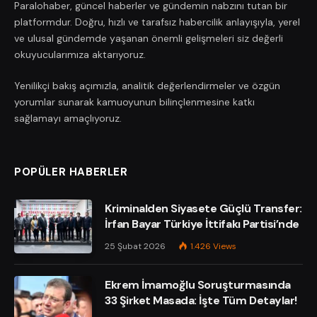
Paralohaber, güncel haberler ve gündemin nabzını tutan bir
platformdur. Doğru, hızlı ve tarafsız habercilik anlayışıyla, yerel
ve ulusal gündemde yaşanan önemli gelişmeleri siz değerli
okuyucularımıza aktarıyoruz.
Yenilikçi bakış açımızla, analitik değerlendirmeler ve özgün
yorumlar sunarak kamuoyunun bilinçlenmesine katkı
sağlamayı amaçlıyoruz.
POPÜLER HABERLER
Kriminalden Siyasete Güçlü Transfer:
İrfan Bayar Türkiye İttifakı Partisi’nde
25 Şubat 2026
1.426
Views
Ekrem İmamoğlu Soruşturmasında
33 Şirket Masada: İşte Tüm Detaylar!