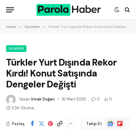
Home
»
Gündem
»
Türkler Yurt Dışında Rekor Kırdı! Konut Satışında Dengeler Değişti
GÜNDEM
Türkler Yurt Dışında Rekor
Kırdı! Konut Satışında
Dengeler Değişti
Yazan
Irmak Doğan
16 Mart 2025
0
0
3 Dk Okuma
Google
Flipboard
Paylaş
Takip Et
News