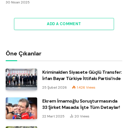
30 Nisan 2025
ADD A COMMENT
Öne Çıkanlar
Kriminalden Siyasete Güçlü Transfer:
İrfan Bayar Türkiye İttifakı Partisi’nde
25 Şubat 2026
1.426
Views
Ekrem İmamoğlu Soruşturmasında
33 Şirket Masada: İşte Tüm Detaylar!
22 Mart 2025
20
Views