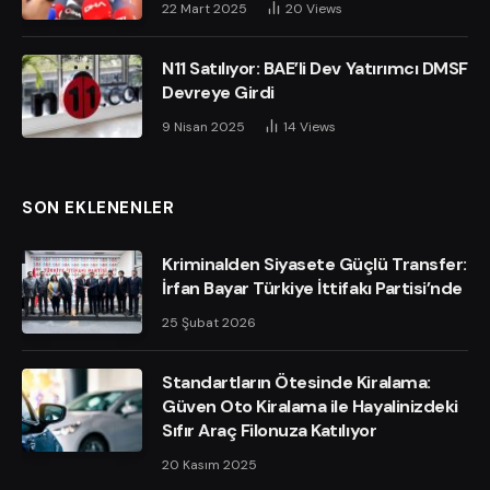
22 Mart 2025
20
Views
N11 Satılıyor: BAE’li Dev Yatırımcı DMSF
Devreye Girdi
9 Nisan 2025
14
Views
SON EKLENENLER
Kriminalden Siyasete Güçlü Transfer:
İrfan Bayar Türkiye İttifakı Partisi’nde
25 Şubat 2026
Standartların Ötesinde Kiralama:
Güven Oto Kiralama ile Hayalinizdeki
Sıfır Araç Filonuza Katılıyor
20 Kasım 2025