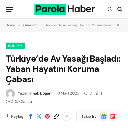
Home
»
Gündem
»
Türkiye’de Av Yasağı Başladı: Yaban Hayatını Koruma Çabası
GÜNDEM
Türkiye’de Av Yasağı Başladı:
Yaban Hayatını Koruma
Çabası
Yazan
Irmak Doğan
3 Mart 2025
0
1
2 Dk Okuma
Google
Flipboard
Paylaş
Takip Et
News