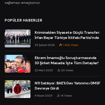
sağlamayı amaçlıyoruz.
POPÜLER HABERLER
Kriminalden Siyasete Güçlü Transfer:
İrfan Bayar Türkiye İttifakı Partisi’nde
25 Şubat 2026
1.426
Views
Ekrem İmamoğlu Soruşturmasında
33 Şirket Masada: İşte Tüm Detaylar!
22 Mart 2025
20
Views
N11 Satılıyor: BAE’li Dev Yatırımcı DMSF
Devreye Girdi
9 Nisan 2025
14
Views