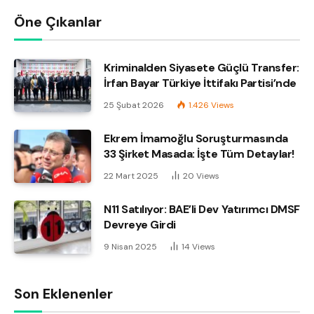
Öne Çıkanlar
Kriminalden Siyasete Güçlü Transfer:
İrfan Bayar Türkiye İttifakı Partisi’nde
25 Şubat 2026
1.426
Views
Ekrem İmamoğlu Soruşturmasında
33 Şirket Masada: İşte Tüm Detaylar!
22 Mart 2025
20
Views
N11 Satılıyor: BAE’li Dev Yatırımcı DMSF
Devreye Girdi
9 Nisan 2025
14
Views
Son Eklenenler