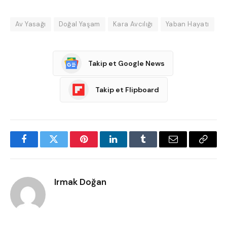
Av Yasağı
Doğal Yaşam
Kara Avcılığı
Yaban Hayatı
Takip et Google News
Takip et Flipboard
Facebook
Twitter
Pinterest
LinkedIn
Tumblr
Email
Copy
Link
Irmak Doğan