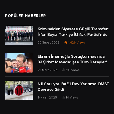
POPÜLER HABERLER
Kriminalden Siyasete Güçlü Transfer:
İrfan Bayar Türkiye İttifakı Partisi’nde
25 Şubat 2026
1.426
Views
Ekrem İmamoğlu Soruşturmasında
33 Şirket Masada: İşte Tüm Detaylar!
22 Mart 2025
20
Views
N11 Satılıyor: BAE’li Dev Yatırımcı DMSF
Devreye Girdi
9 Nisan 2025
14
Views