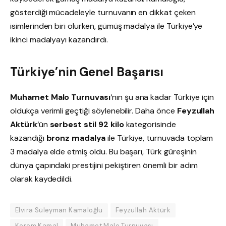
gösterdiği mücadeleyle turnuvanın en dikkat çeken
isimlerinden biri olurken, gümüş madalya ile Türkiye’ye
ikinci madalyayı kazandırdı.
Türkiye’nin Genel Başarısı
Muhamet Malo Turnuvası
‘nın şu ana kadar Türkiye için
oldukça verimli geçtiği söylenebilir. Daha önce
Feyzullah
Aktürk
‘ün
serbest stil 92 kilo
kategorisinde
kazandığı
bronz madalya
ile Türkiye, turnuvada toplam
3 madalya elde etmiş oldu. Bu başarı, Türk güreşinin
dünya çapındaki prestijini pekiştiren önemli bir adım
olarak kaydedildi.
Elvira Süleyman Kamaloğlu
Feyzullah Aktürk
Kerem Kamal
Muhamet Malo Turnuvası