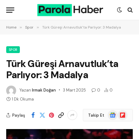
Home
»
Spor
»
Türk Güreşi Arnavutluk’ta Parlıyor: 3 Madalya
SPOR
Türk Güreşi Arnavutluk’ta
Parlıyor: 3 Madalya
Yazan
Irmak Doğan
3 Mart 2025
0
0
1 Dk Okuma
Google
Flipboard
Paylaş
Takip Et
News