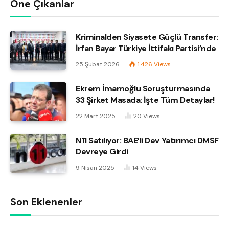
Öne Çıkanlar
Kriminalden Siyasete Güçlü Transfer:
İrfan Bayar Türkiye İttifakı Partisi’nde
25 Şubat 2026
1.426
Views
Ekrem İmamoğlu Soruşturmasında
33 Şirket Masada: İşte Tüm Detaylar!
22 Mart 2025
20
Views
N11 Satılıyor: BAE’li Dev Yatırımcı DMSF
Devreye Girdi
9 Nisan 2025
14
Views
Son Eklenenler