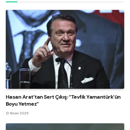
Hasan Arat’tan Sert Çıkış: “Tevfik Yamantürk’ün
Boyu Yetmez”
12 Nisan 2025