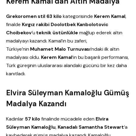
Kerem Kamal’dan Altın Madalya
Grekoromen stil 63 kilo
kategorisinde
Kerem Kamal
,
finalde
Kırgız rakibi Doolotbek Kanbolotovic
Choibekov
‘u
teknik üstünlükle
mağlup ederek altın
madalyayı kazandı. Kamal’ın bu zaferi,
Türkiye’nin
Muhamet Malo Turnuvası
‘ndaki ilk altın
madalyası oldu.
Kerem Kamal
‘ın bu başarılı performansı,
Türk güreşinin uluslararası alandaki gücünü bir kez daha
kanıtladı.
Elvira Süleyman Kamaloğlu Gümüş
Madalya Kazandı
Kadınlar
57 kilo
finalinde mücadele eden
Elvira
Süleyman Kamaloğlu
,
Kanadalı Samantha Stewart
‘a
kaybederek gümüş madalya kazandı. Kamaloğlu,