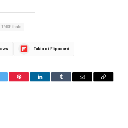
TMSF İhale
News
Takip et Flipboard
witter
Pinterest
LinkedIn
Tumblr
Email
Copy
Link