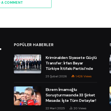
D A COMMENT
POPÜLER HABERLER
Kriminalden Siyasete Güçlü
Transfer: İrfan Bayar
Türkiye İttifakı Partisi’nde
25 Şubat 2026
1.426
Views
Ekrem İmamoğlu
Soruşturmasında 33 Şirket
Masada: İşte Tüm Detaylar!
e
22 Mart 2025
20
Views