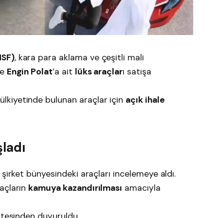
MSF)
, kara para aklama ve çeşitli mali
e
Engin Polat
’a ait
lüks araçlar
ı satışa
lkiyetinde bulunan araçlar için
açık ihale
ladı
i şirket bünyesindeki araçları incelemeye aldı.
açların
kamuya kazandırılması
amacıyla
itesinden duyuruldu.