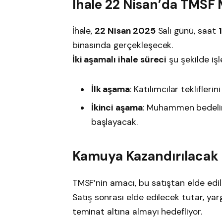
İhale 22 Nisan’da TMSF
İhale,
22 Nisan 2025
Salı günü, saat
binasında gerçekleşecek.
İki aşamalı ihale süreci
şu şekilde iş
İlk aşama
: Katılımcılar tekliflerin
İkinci aşama
: Muhammen bedelin 
başlayacak.
Kamuya Kazandırılacak M
TMSF’nin amacı, bu satıştan elde edil
Satış sonrası elde edilecek tutar, ya
teminat altına almayı hedefliyor.