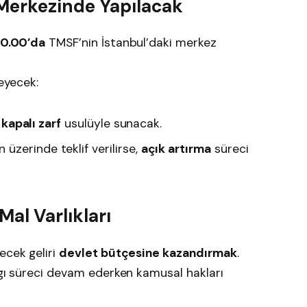
 Merkezinde Yapılacak
10.00’da
TMSF’nin İstanbul’daki merkez
leyecek:
i
kapalı zarf
usulüyle sunacak.
üzerinde teklif verilirse,
açık artırma
süreci
al Varlıkları
ecek geliri
devlet bütçesine kazandırmak
.
rgı süreci devam ederken kamusal hakları