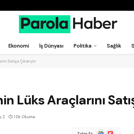
Ekonomi
İş Dünyası
Politika
Sağlık
rını Satışa Çıkarıyor
nin Lüks Araçlarını Satı
2
1 Dk Okuma
Google
Flipboard
Takip Et