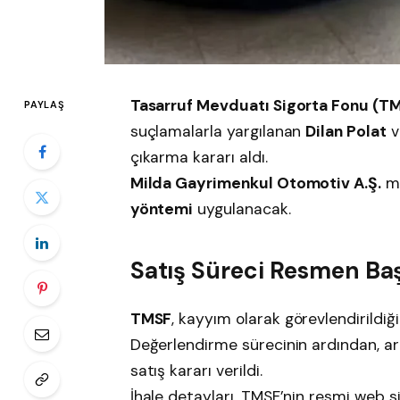
Tasarruf Mevduatı Sigorta Fonu (T
PAYLAŞ
suçlamalarla yargılanan
Dilan Polat
v
çıkarma kararı aldı.
Milda Gayrimenkul Otomotiv A.Ş.
mü
yöntemi
uygulanacak.
Satış Süreci Resmen Baş
TMSF
, kayyım olarak görevlendirildiğ
Değerlendirme sürecinin ardından, ar
satış kararı verildi.
İhale detayları, TMSF’nin resmi web s