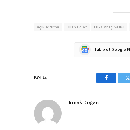
açık artırma
Dilan Polat
Lüks Araç Satışı
Takip et Google 
PAYLAŞ.
Facebook
T
Irmak Doğan