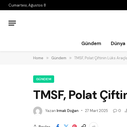
Cumartesi, Ağustos 8
Gündem
Dünya
Home
»
Gündem
»
TMSF, Polat Çiftinin Lüks Araçla
GÜNDEM
TMSF, Polat Çifti
Yazan
Irmak Doğan
27 Mart 2025
0
Paylaş