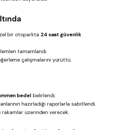
ltında
özel bir otoparkta
24 saat güvenlik
lemleri tamamlandı.
ğerleme çalışmalarını yürüttü.
i
mmen bedel
belirlendi.
larının hazırladığı raporlarla sabitlendi.
i bu rakamlar üzerinden verecek.