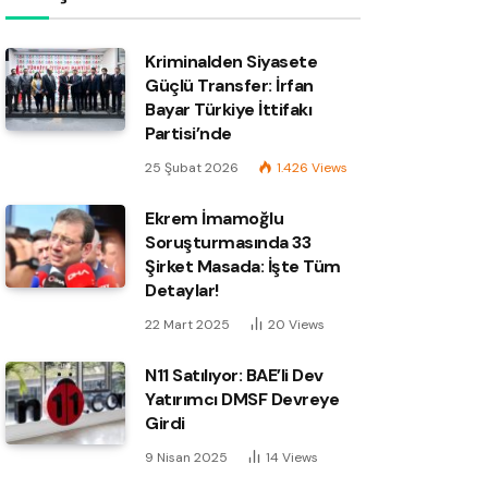
Kriminalden Siyasete
Güçlü Transfer: İrfan
Bayar Türkiye İttifakı
Partisi’nde
25 Şubat 2026
1.426
Views
Ekrem İmamoğlu
Soruşturmasında 33
Şirket Masada: İşte Tüm
Detaylar!
22 Mart 2025
20
Views
N11 Satılıyor: BAE’li Dev
Yatırımcı DMSF Devreye
Girdi
9 Nisan 2025
14
Views