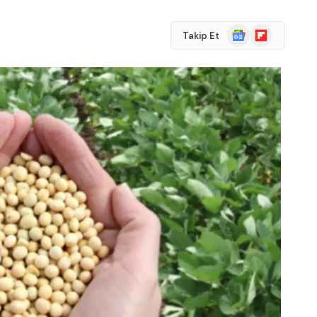
Google
Flipboard
Takip Et
News