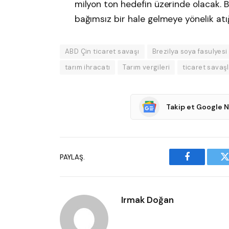
milyon ton hedefin üzerinde olacak. 
bağımsız bir hale gelmeye yönelik atığ
ABD Çin ticaret savaşı
Brezilya soya fasulyesi
tarım ihracatı
Tarım vergileri
ticaret savaşl
Takip et Google 
PAYLAŞ.
Facebook
T
Irmak Doğan