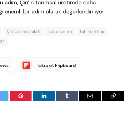
Bu adım, Çin’in tarımsal üretimde daha
ı önemli bir adım olarak değerlendiriliyor.
Çin tarım ithalatı
süt ürünleri
tahıl üretimi
arı
News
Takip et Flipboard
witter
Pinterest
LinkedIn
Tumblr
Email
Copy
Link