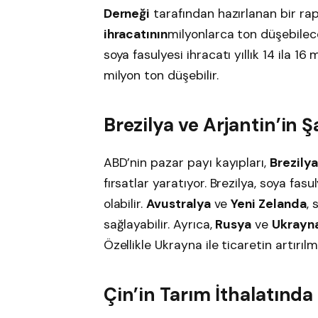
Derneği
tarafından hazırlanan bir ra
ihracatının
milyonlarca ton düşebilece
soya fasulyesi ihracatı yıllık 14 ila 16 
milyon ton düşebilir.
Brezilya ve Arjantin’in Ş
ABD’nin pazar payı kayıpları,
Brezilya
fırsatlar yaratıyor. Brezilya, soya fas
olabilir.
Avustralya
ve
Yeni Zelanda
, 
sağlayabilir. Ayrıca,
Rusya
ve
Ukrayn
Özellikle Ukrayna ile ticaretin artırıl
Çin’in Tarım İthalatın