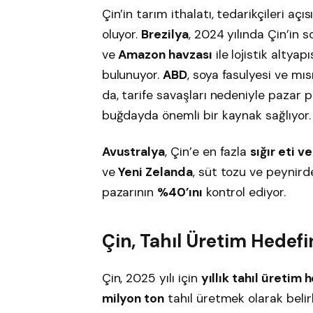
Çin’in tarım ithalatı, tedarikçileri a
oluyor.
Brezilya
, 2024 yılında Çin’in s
ve
Amazon havzası
ile lojistik alty
bulunuyor.
ABD
, soya fasulyesi ve mı
da, tarife savaşları nedeniyle pazar p
buğdayda önemli bir kaynak sağlıyor.
Avustralya
, Çin’e en fazla
sığır eti v
ve
Yeni Zelanda
, süt tozu ve peynird
pazarının
%40’ını
kontrol ediyor.
Çin, Tahıl Üretim Hedefi
Çin, 2025 yılı için
yıllık tahıl üretim 
milyon ton
tahıl üretmek olarak belir