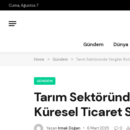
Cuma, Ağustos 7
Gündem
Dünya
Home
»
Gündem
»
Tarım Sektöründe Vergiler Rota
GÜNDEM
Tarım Sektöründe
Küresel Ticaret 
Yazan
Irmak Doğan
6 Mart 2025
0