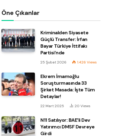
Öne Çıkanlar
Kriminalden Siyasete
Güçlü Transfer: İrfan
Bayar Türkiye İttifakı
Partisi’nde
25 Şubat 2026
1.426
Views
Ekrem İmamoğlu
Soruşturmasında 33
Şirket Masada: İşte Tüm
Detaylar!
22 Mart 2025
20
Views
N11 Satılıyor: BAE’li Dev
Yatırımcı DMSF Devreye
Girdi