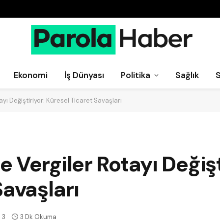
Ekonomi
İş Dünyası
Politika
Sağlık
yı Değiştiriyor: Küresel Ticaret Savaşları
 Vergiler Rotayı Değişt
Savaşları
3
3 Dk Okuma