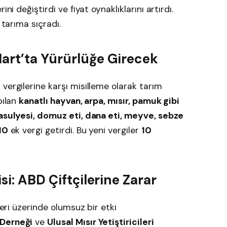
ni değiştirdi ve fiyat oynaklıklarını artırdı.
 tarıma sıçradı.
 Mart’ta Yürürlüğe Girecek
vergilerine karşı misilleme olarak tarım
pılan
kanatlı hayvan, arpa, mısır, pamuk gibi
fasulyesi, domuz eti, dana eti, meyve, sebze
10
ek vergi getirdi. Bu yeni vergiler
10
si: ABD Çiftçilerine Zarar
leri üzerinde olumsuz bir etki
 Derneği
ve
Ulusal Mısır Yetiştiricileri