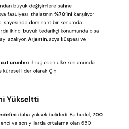
çısından büyük değişimlere sahne
oya fasulyesi ithalatının
%70’ini
karşılıyor
apısı sayesinde dominant bir konumda
sırda ikinci büyük tedarikçi konumunda olsa
ayı azalıyor.
Arjantin
, soya küspesi ve
e süt ürünleri
ihraç eden ülke konumunda
e küresel lider olarak Çin
ni Yükseltti
hedefini
daha yüksek belirledi. Bu hedef,
700
lendi ve son yıllarda ortalama olan 650