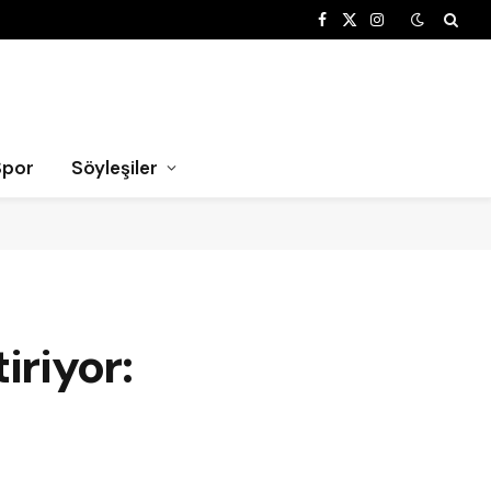
Facebook
X
Instagram
(Twitter)
Spor
Söyleşiler
iriyor: