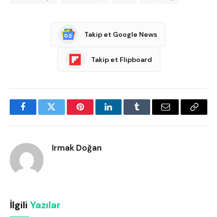
Takip et Google News
Takip et Flipboard
Facebook
Twitter
Pinterest
LinkedIn
Tumblr
Email
Copy
Link
Irmak Doğan
İlgili
Yazılar