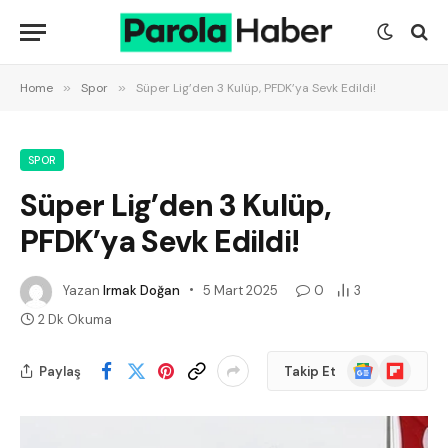
Home
»
Spor
»
Süper Lig’den 3 Kulüp, PFDK’ya Sevk Edildi!
SPOR
Süper Lig’den 3 Kulüp,
PFDK’ya Sevk Edildi!
Yazan
Irmak Doğan
5 Mart 2025
0
3
2 Dk Okuma
Google
Flipboard
Paylaş
Takip Et
News