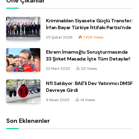
Öne Çıkanlar
Kriminalden Siyasete Güçlü Transfer:
İrfan Bayar Türkiye İttifakı Partisi’nde
25 Şubat 2026
1.426
Views
Ekrem İmamoğlu Soruşturmasında
33 Şirket Masada: İşte Tüm Detaylar!
22 Mart 2025
20
Views
N11 Satılıyor: BAE’li Dev Yatırımcı DMSF
Devreye Girdi
9 Nisan 2025
14
Views
Son Eklenenler