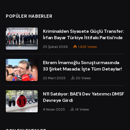
POPÜLER HABERLER
Kriminalden Siyasete Güçlü Transfer:
İrfan Bayar Türkiye İttifakı Partisi’nde
25 Şubat 2026
1.426
Views
Ekrem İmamoğlu Soruşturmasında
33 Şirket Masada: İşte Tüm Detaylar!
22 Mart 2025
20
Views
N11 Satılıyor: BAE’li Dev Yatırımcı DMSF
Devreye Girdi
9 Nisan 2025
14
Views