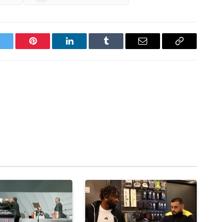
witter
Pinterest
LinkedIn
Tumblr
Email
Copy
Link