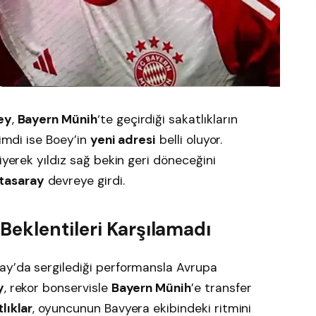
ey
,
Bayern Münih
‘te geçirdiği sakatlıkların
Şimdi ise Boey’in
yeni adresi
belli oluyor.
yerek yıldız sağ bekin geri döneceğini
tasaray
devreye girdi.
eklentileri Karşılamadı
ay’da sergilediği performansla Avrupa
y
, rekor bonservisle
Bayern Münih
’e transfer
lıklar
, oyuncunun Bavyera ekibindeki ritmini