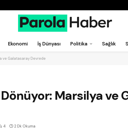
Ekonomi
İş Dünyası
Politika
Sağlık
ya ve Galatasaray Devrede
 Dönüyor: Marsilya ve 
4
2 Dk Okuma