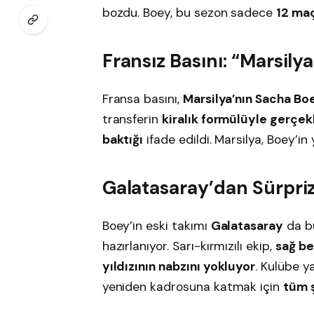
bozdu. Boey, bu sezon sadece
12 maç
Fransız Basını: “Marsily
Fransa basını,
Marsilya’nın Sacha Boe
transferin
kiralık formülüyle gerçek
baktığı
ifade edildi. Marsilya, Boey’in
Galatasaray’dan Sürpri
Boey’in eski takımı
Galatasaray
da bu
hazırlanıyor. Sarı-kırmızılı ekip,
sağ be
yıldızının nabzını yokluyor
. Kulübe y
yeniden kadrosuna katmak için
tüm ş