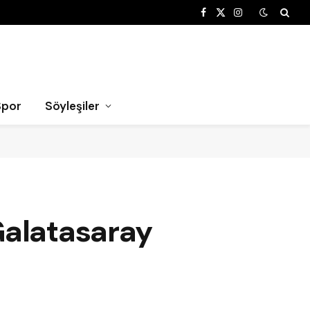
Facebook
X
Instagram
(Twitter)
Spor
Söyleşiler
Galatasaray