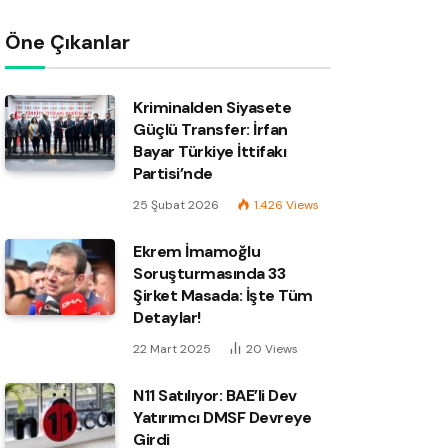
Öne Çıkanlar
Kriminalden Siyasete
Güçlü Transfer: İrfan
Bayar Türkiye İttifakı
Partisi’nde
25 Şubat 2026
1.426
Views
Ekrem İmamoğlu
Soruşturmasında 33
Şirket Masada: İşte Tüm
Detaylar!
22 Mart 2025
20
Views
N11 Satılıyor: BAE’li Dev
Yatırımcı DMSF Devreye
Girdi