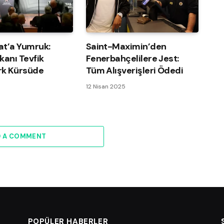
at’a Yumruk:
Saint-Maximin’den
kanı Tevfik
Fenerbahçelilere Jest:
k Kürsüde
Tüm Alışverişleri Ödedi
12 Nisan 2025
D A COMMENT
POPÜLER HABERLER