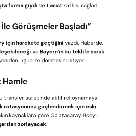
ta forma giydi
ve
1 asist
katkısı sağladı.
a İle Görüşmeler Başladı”
y için harekete geçtiğini
yazdı. Haberde,
leşebileceği
ve
Bayern’in bu teklife sıcak
 yeniden Ligue 1’e dönmesini istiyor.
z Hamle
 transfer sürecinde aktif rol oynamaya
k rotasyonunu güçlendirmek için eski
akın kaynaklara göre Galatasaray, Boey’i
artları zorlayacak
.