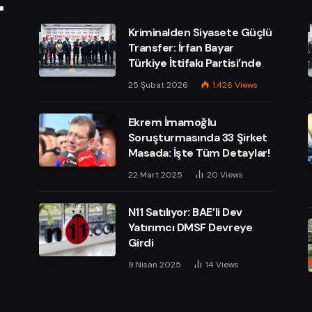
Kriminalden Siyasete Güçlü
Transfer: İrfan Bayar
Türkiye İttifakı Partisi’nde
25 Şubat 2026
1.426
Views
Ekrem İmamoğlu
Soruşturmasında 33 Şirket
Masada: İşte Tüm Detaylar!
e
22 Mart 2025
20
Views
N11 Satılıyor: BAE’li Dev
Yatırımcı DMSF Devreye
Girdi
9 Nisan 2025
14
Views