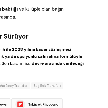
 baktığı
ve kulüple olan bağını
rasında.
r Sürüyor
ih ile 2028 yılına kadar sözleşmesi
lık ya da opsiyonlu satın alma formülüyle
Son kararın ise
devre arasında verileceği
cha Boey Transfer
Sağ Bek Transferi
News
Takip et Flipboard