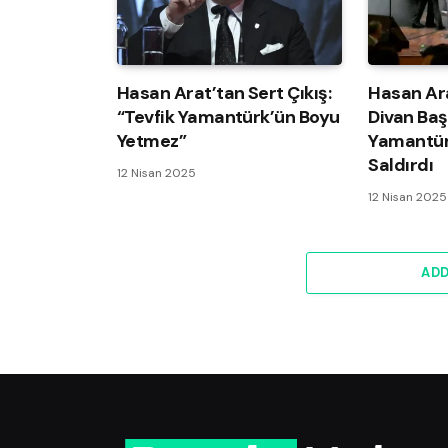
Hasan Arat’tan Sert Çıkış:
Hasan Ar
“Tevfik Yamantürk’ün Boyu
Divan Baş
Yetmez”
Yamantür
Saldırdı
12 Nisan 2025
12 Nisan 2025
AD