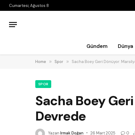
Cumartesi, Ağustos 8
Gündem
Dünya
Home
»
Spor
»
Sacha Boey Geri Dönüyor: Marsil
SPOR
Sacha Boey Geri
Devrede
Yazan
Irmak Doğan
26 Mart 2025
0