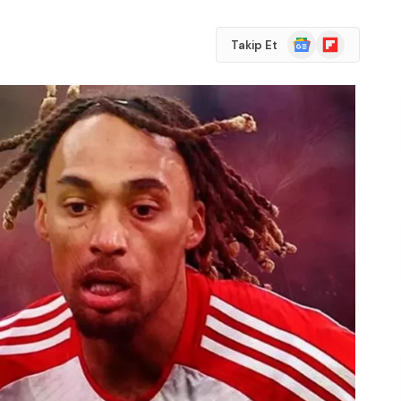
Google
Flipboard
Takip Et
News