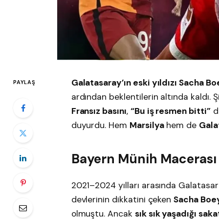
Galatasaray’ın eski yıldızı Sacha Bo
PAYLAŞ
ardından beklentilerin altında kaldı. 
Fransız basını
,
“Bu iş resmen bitti”
di
duyurdu. Hem
Marsilya
hem de
Gala
Bayern Münih Macerası B
2021–2024 yılları arasında Galatasar
devlerinin dikkatini çeken
Sacha Boe
olmuştu. Ancak
sık sık yaşadığı sakat