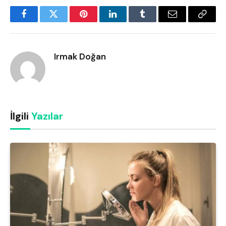
Facebook
Twitter
Pinterest
LinkedIn
Tumblr
Email
Copy
Link
Irmak Doğan
İlgili
Yazılar