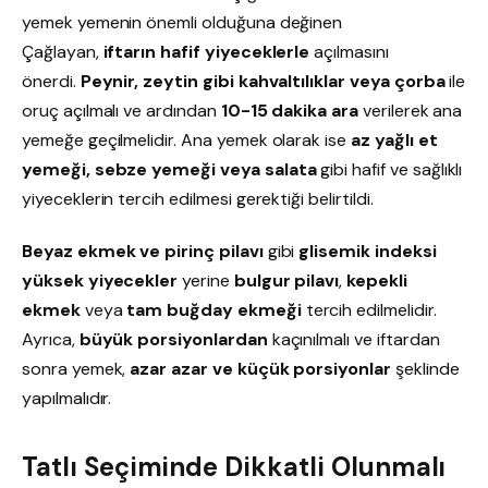
yemek yemenin önemli olduğuna değinen
Çağlayan,
iftarın hafif yiyeceklerle
açılmasını
önerdi.
Peynir, zeytin gibi kahvaltılıklar veya çorba
ile
oruç açılmalı ve ardından
10-15 dakika ara
verilerek ana
yemeğe geçilmelidir. Ana yemek olarak ise
az yağlı et
yemeği, sebze yemeği veya salata
gibi hafif ve sağlıklı
yiyeceklerin tercih edilmesi gerektiği belirtildi.
Beyaz ekmek ve pirinç pilavı
gibi
glisemik indeksi
yüksek yiyecekler
yerine
bulgur pilavı
,
kepekli
ekmek
veya
tam buğday ekmeği
tercih edilmelidir.
Ayrıca,
büyük porsiyonlardan
kaçınılmalı ve iftardan
sonra yemek,
azar azar ve küçük porsiyonlar
şeklinde
yapılmalıdır.
Tatlı Seçiminde Dikkatli Olunmalı