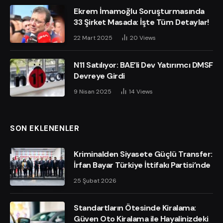
Ekrem İmamoğlu Soruşturmasında
33 Şirket Masada: İşte Tüm Detaylar!
22 Mart 2025
20
Views
N11 Satılıyor: BAE’li Dev Yatırımcı DMSF
Devreye Girdi
9 Nisan 2025
14
Views
SON EKLENENLER
Kriminalden Siyasete Güçlü Transfer:
İrfan Bayar Türkiye İttifakı Partisi’nde
25 Şubat 2026
Standartların Ötesinde Kiralama:
Güven Oto Kiralama ile Hayalinizdeki