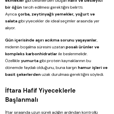
ekmekler
gibi besinlerden oluşan
hafif ve besleyici
bir öğün
tercih edilmesi gerektiğini belirtti.
Ayrıca
çorba, zeytinyağlı yemekler, yoğurt ve
salata
gibi yiyecekler de ideal seçimler arasında yer
alıyor.
Gün içerisinde aşırı acıkma sorunu yaşayanlar
,
midenin boşalma süresini uzatan
posalı ürünler ve
kompleks karbonhidratlar
ile beslenmelidir.
Özellikle
yumurta
gibi protein kaynaklarının bu
dönemde faydalı olduğunu, buna karşın
hamur işleri ve
basit şekerlerden
uzak durulması gerektiğini söyledi.
İftara Hafif Yiyeceklerle
Başlanmalı
İftar sırasında uzun süreli açlığın ardından kontrollü