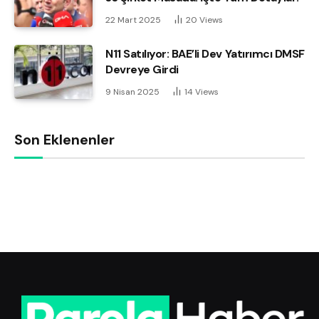
22 Mart 2025
20
Views
N11 Satılıyor: BAE’li Dev Yatırımcı DMSF
Devreye Girdi
9 Nisan 2025
14
Views
Son Eklenenler