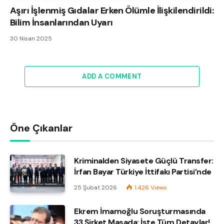
Aşırı İşlenmiş Gıdalar Erken Ölümle İlişkilendirildi:
Bilim İnsanlarından Uyarı
30 Nisan 2025
ADD A COMMENT
Öne Çıkanlar
Kriminalden Siyasete Güçlü Transfer:
İrfan Bayar Türkiye İttifakı Partisi’nde
25 Şubat 2026
1.426
Views
Ekrem İmamoğlu Soruşturmasında
33 Şirket Masada: İşte Tüm Detaylar!