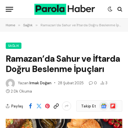
Home
»
Sağlık
»
Ramazan’da Sahur ve İftarda Doğru Beslenme İpuçları
SAĞLIK
Ramazan’da Sahur ve İftarda
Doğru Beslenme İpuçları
Yazan
Irmak Doğan
28 Şubat 2025
0
3
2 Dk Okuma
Google
Flipboard
Paylaş
Takip Et
News