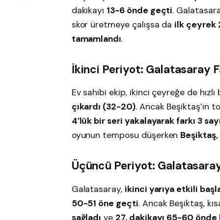
dakikayı
13-6 önde geçti
. Galatasar
skor üretmeye çalışsa da
ilk çeyrek
tamamlandı
.
İkinci Periyot: Galatasaray F
Ev sahibi ekip, ikinci çeyreğe de hızlı
çıkardı (32-20)
. Ancak Beşiktaş’ın t
4’lük bir seri yakalayarak farkı 3 s
oyunun temposu düşerken
Beşiktaş,
Üçüncü Periyot: Galatasaray
Galatasaray,
ikinci yarıya etkili başl
50-51 öne geçti
. Ancak Beşiktaş, kı
sağladı
ve
27. dakikayı 65-60 önde 