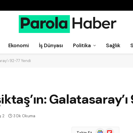
Ekonomi
İş Dünyası
Politika
Sağlık
ray’ı 92-77 Yendi
iktaş’ın: Galatasaray’ı
2
3 Dk Okuma
Google
Flipboard
Takip Et