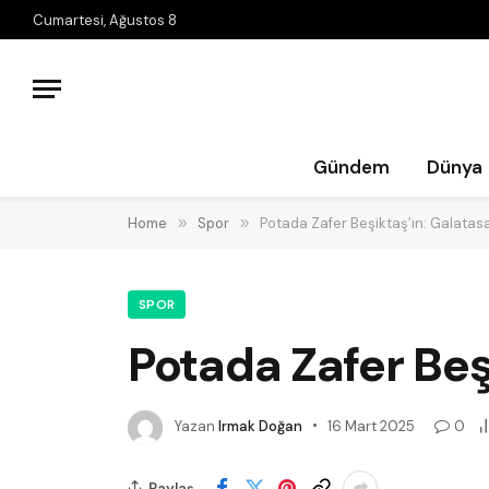
Cumartesi, Ağustos 8
Gündem
Dünya
Home
»
Spor
»
Potada Zafer Beşiktaş’ın: Galatasa
SPOR
Potada Zafer Beş
Yazan
Irmak Doğan
16 Mart 2025
0
Paylaş