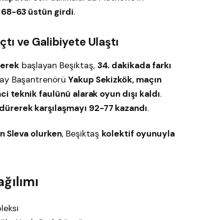
 68-63 üstün girdi
.
çtı ve Galibiyete Ulaştı
rerek
başlayan Beşiktaş,
34. dakikada farkı
ray Başantrenörü
Yakup Sekizkök, maçın
ci teknik faulünü alarak oyun dışı kaldı
.
dürerek karşılaşmayı 92-77 kazandı
.
in Sleva olurken
, Beşiktaş
kolektif oyunuyla
ağılımı
leksi