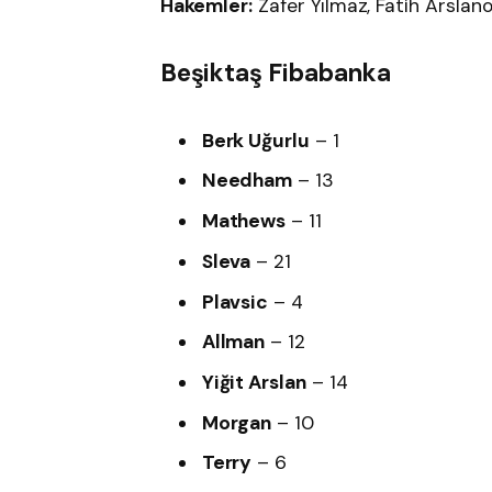
Hakemler:
Zafer Yılmaz, Fatih Arslano
Beşiktaş Fibabanka
Berk Uğurlu
– 1
Needham
– 13
Mathews
– 11
Sleva
– 21
Plavsic
– 4
Allman
– 12
Yiğit Arslan
– 14
Morgan
– 10
Terry
– 6