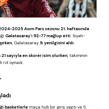
2024-2025 Asım Pars sezonu 21. haftasında
iği
Galatasaray’ı 92-77 mağlup etti
. Siyah-
aşırken
, Galatasaray
9. yenilgisini aldı
.
 21 sayıyla en skorer isim olurken
, takımının
 rol oynadı.
r
şladı
ği basketlerle
maça hızlı bir giriş yaptı ve 5.