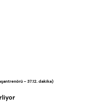
şantrenörü – 37.12. dakika)
rliyor