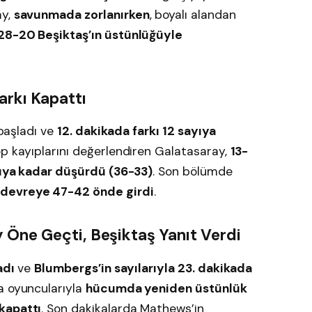
ay,
savunmada zorlanırken
, boyalı alandan
 28-20 Beşiktaş’ın üstünlüğüyle
arkı Kapattı
 başladı ve
12. dakikada farkı 12 sayıya
op kayıplarını değerlendiren Galatasaray,
13-
ayıya kadar düşürdü (36-33)
. Son bölümde
 devreye 47-42 önde girdi
.
 Öne Geçti, Beşiktaş Yanıt Verdi
adı
ve
Blumbergs’in sayılarıyla 23. dakikada
sa oyuncularıyla
hücumda yeniden üstünlük
kapattı
. Son dakikalarda Mathews’in