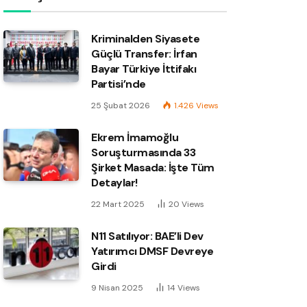
Kriminalden Siyasete
Güçlü Transfer: İrfan
Bayar Türkiye İttifakı
Partisi’nde
25 Şubat 2026
1.426
Views
Ekrem İmamoğlu
Soruşturmasında 33
Şirket Masada: İşte Tüm
Detaylar!
22 Mart 2025
20
Views
N11 Satılıyor: BAE’li Dev
Yatırımcı DMSF Devreye
Girdi
9 Nisan 2025
14
Views