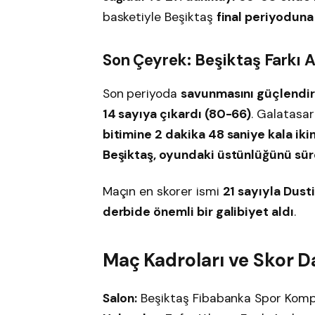
basketiyle Beşiktaş
final periyoduna
Son Çeyrek: Beşiktaş Farkı A
Son periyoda
savunmasını güçlendi
14 sayıya çıkardı (80-66)
. Galatasa
bitimine 2 dakika 48 saniye kala ikin
Beşiktaş, oyundaki üstünlüğünü sür
Maçın en skorer ismi
21 sayıyla Dust
derbide önemli bir galibiyet aldı
.
Maç Kadroları ve Skor D
Salon:
Beşiktaş Fibabanka Spor Komp