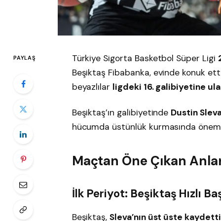
Türkiye Sigorta Basketbol Süper Ligi
PAYLAŞ
Beşiktaş Fibabanka, evinde konuk ett
beyazlılar
ligdeki 16. galibiyetine ul
Beşiktaş’ın galibiyetinde
Dustin Sleva
hücumda üstünlük kurmasında önemli
Maçtan Öne Çıkan Anla
İlk Periyot: Beşiktaş Hızlı Ba
Beşiktaş,
Sleva’nın üst üste kaydetti