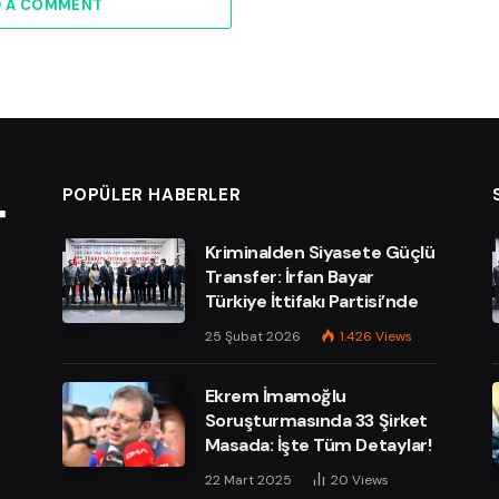
D A COMMENT
POPÜLER HABERLER
Kriminalden Siyasete Güçlü
Transfer: İrfan Bayar
Türkiye İttifakı Partisi’nde
25 Şubat 2026
1.426
Views
Ekrem İmamoğlu
Soruşturmasında 33 Şirket
Masada: İşte Tüm Detaylar!
e
22 Mart 2025
20
Views