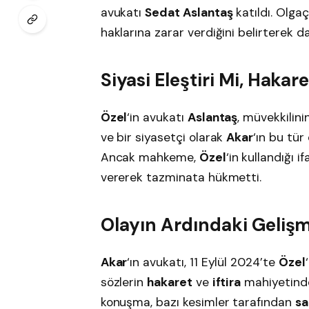
avukatı
Sedat Aslantaş
katıldı. Olgaç
haklarına zarar verdiğini belirterek d
Siyasi Eleştiri Mi, Hakar
Özel
‘in avukatı
Aslantaş
, müvekkilin
ve bir siyasetçi olarak
Akar
‘ın bu tür
Ancak mahkeme,
Özel
‘in kullandığı i
vererek tazminata hükmetti.
Olayın Ardındaki Gelişm
Akar
‘ın avukatı, 11 Eylül 2024’te
Özel
sözlerin
hakaret
ve
iftira
mahiyetinde
konuşma, bazı kesimler tarafından
sa