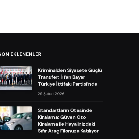
SON EKLENENLER
Kriminalden Siyasete Güçlü
Transfer: İrfan Bayar
Türkiye İttifakı Partisi’nde
25 Şubat 2026
Standartların Ötesinde
Kiralama: Güven Oto
Kiralama ile Hayalinizdeki
Sıfır Araç Filonuza Katılıyor