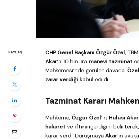
CHP Genel Başkanı Özgür Özel
, TBM
PAYLAŞ
Akar
‘a 10 bin lira
manevi tazminat
öd
Mahkemesi’nde görülen davada,
Öze
zarar verdiği
kabul edildi.
Tazminat Kararı Mahke
Mahkeme,
Özgür Özel
‘in,
Hulusi Akar
hakaret
ve
iftira
içerdiğini belirterek
karar verdi. Duruşmaya
Akar
‘ın avuk