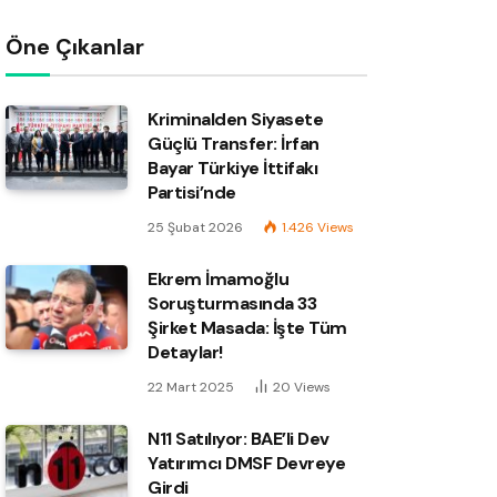
Öne Çıkanlar
Kriminalden Siyasete
Güçlü Transfer: İrfan
Bayar Türkiye İttifakı
Partisi’nde
25 Şubat 2026
1.426
Views
Ekrem İmamoğlu
Soruşturmasında 33
Şirket Masada: İşte Tüm
Detaylar!
22 Mart 2025
20
Views
N11 Satılıyor: BAE’li Dev
Yatırımcı DMSF Devreye
Girdi