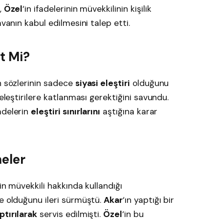
,
Özel
‘in ifadelerinin müvekkilinin kişilik
avanın kabul edilmesini talep etti.
et Mi?
in sözlerinin sadece
siyasi eleştiri
olduğunu
 eleştirilere katlanması gerektiğini savundu.
fadelerin
eleştiri sınırlarını
aştığına karar
eler
‘in müvekkili hakkında kullandığı
 olduğunu ileri sürmüştü.
Akar
‘ın yaptığı bir
ptırılarak
servis edilmişti.
Özel
‘in bu