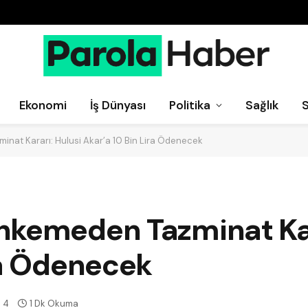
Ekonomi
İş Dünyası
Politika
Sağlık
nat Kararı: Hulusi Akar’a 10 Bin Lira Ödenecek
hkemeden Tazminat Kar
ra Ödenecek
4
1 Dk Okuma