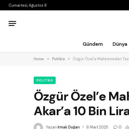
Cumartesi, Ağustos 8
Gündem
Dünya
Home
»
Politika
»
Özgür Özel’e Mahkemeden Tazmi
POLITIKA
Özgür Özel’e Ma
Akar’a 10 Bin Li
Yazan
Irmak Doğan
6 Mart 2025
0