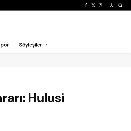
Facebook
X
Instagram
(Twitter)
Spor
Söyleşiler
arı: Hulusi