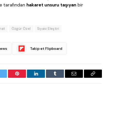
e tarafından
hakaret unsuru taşıyan
bir
nat
Özgür Özel
Siyasi Eleştiri
News
Takip et Flipboard
witter
Pinterest
LinkedIn
Tumblr
Email
Copy
Link