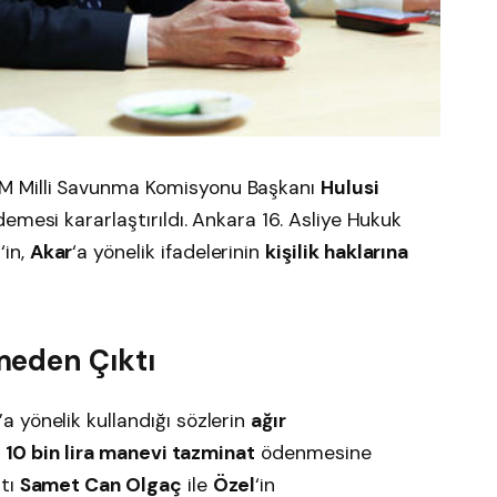
M Milli Savunma Komisyonu Başkanı
Hulusi
emesi kararlaştırıldı. Ankara 16. Asliye Hukuk
l
‘in,
Akar
‘a yönelik ifadelerinin
kişilik haklarına
meden Çıktı
’a yönelik kullandığı sözlerin
ağır
,
10 bin lira manevi tazminat
ödenmesine
atı
Samet Can Olgaç
ile
Özel
‘in