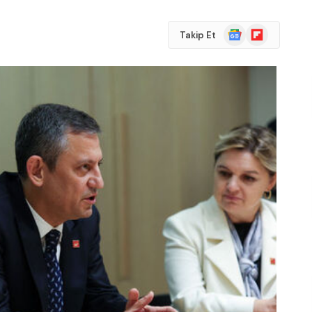
Google
Flipboard
Takip Et
News