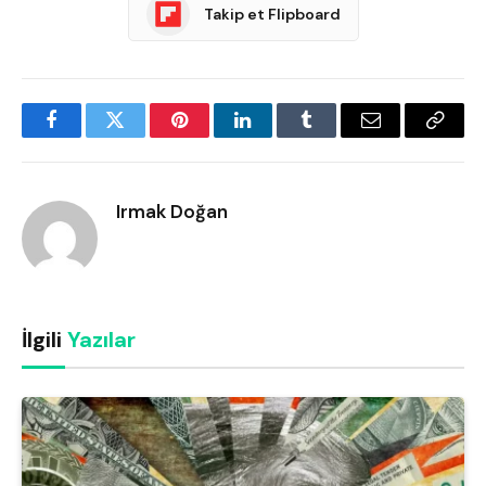
Takip et Flipboard
Facebook
Twitter
Pinterest
LinkedIn
Tumblr
Email
Copy
Link
Irmak Doğan
İlgili
Yazılar