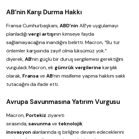
AB’nin Karşı Durma Hakkı
Fransa Cumhurbaşkanı,
ABD’nin
AB’ye uygulamayı
planladığı
vergi artışı
nın kimseye fayda
sağlamayacağına inandığını belirtti. Macron, “Bu tür
önlemler karşısında zayıf olma lüksümüz yok.”
diyerek,
AB
‘nin güçlü bir duruş sergilemesi gerektiğini
vurguladı. Macron, ek
gümrük vergilerine
karşılık
olarak,
Fransa
ve
AB
‘nin misilleme yapma hakkını saklı
tutacağını da ifade etti.
Avrupa Savunmasına Yatırım Vurgusu
Macron,
Portekiz
ziyareti
sırasında,
savunma
ve
teknolojik
inovasyon
alanlarında iş birliğine devam edeceklerini