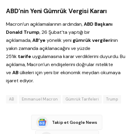
ABD’nin Yeni Gümrük Vergisi Kararı
Macron’un açıklamalarının ardından,
ABD Başkanı
Donald Trump
, 26 Şubat’ta yaptığı bir
açıklamada,
AB’ye
yönelik yeni
gümrük vergileri
nin
yakın zamanda açıklanacağını ve yüzde
25’lik
tarife
uygulamasına karar verdiklerini duyurdu. Bu
açıklama, Macron’un endişelerini doğrular nitelikte
ve
AB
ülkeleri için yeni bir ekonomik meydan okumaya
işaret ediyor.
AB
Emmanuel Macron
Gümrük Tarifeleri
Trump
Takip et Google News