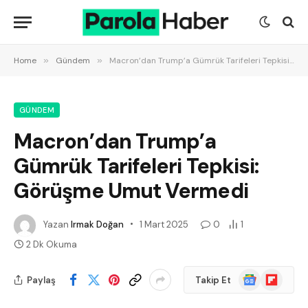
Home
»
Gündem
»
Macron’dan Trump’a Gümrük Tarifeleri Tepkisi: Görüşme Umut Vermedi
GÜNDEM
Macron’dan Trump’a
Gümrük Tarifeleri Tepkisi:
Görüşme Umut Vermedi
Yazan
Irmak Doğan
1 Mart 2025
0
1
2 Dk Okuma
Google
Flipboard
Paylaş
Takip Et
News