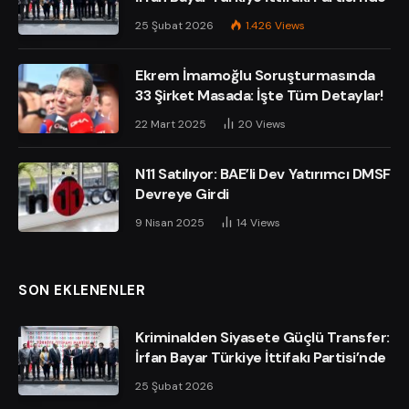
25 Şubat 2026
1.426
Views
Ekrem İmamoğlu Soruşturmasında
33 Şirket Masada: İşte Tüm Detaylar!
22 Mart 2025
20
Views
N11 Satılıyor: BAE’li Dev Yatırımcı DMSF
Devreye Girdi
9 Nisan 2025
14
Views
SON EKLENENLER
Kriminalden Siyasete Güçlü Transfer:
İrfan Bayar Türkiye İttifakı Partisi’nde
25 Şubat 2026