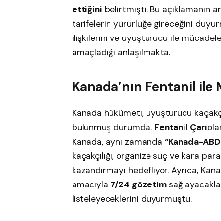
ettiğini
belirtmişti. Bu açıklamanın a
tarifelerin yürürlüğe gireceğini duyur
ilişkilerini ve uyuşturucu ile mücade
amaçladığı anlaşılmakta.
Kanada’nın Fentanil ile
Kanada hükümeti, uyuşturucu kaçakçı
bulunmuş durumda.
Fentanil Çarı
ola
Kanada, aynı zamanda
“Kanada-ABD 
kaçakçılığı, organize suç ve kara pa
kazandırmayı hedefliyor. Ayrıca, Kana
amacıyla
7/24 gözetim
sağlayacakları
listeleyeceklerini duyurmuştu.