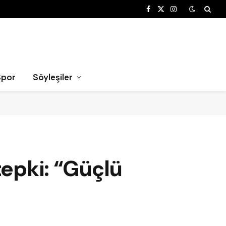
Facebook
X
Instagram
(Twitter)
Spor
Söyleşiler
tepki: “Güçlü