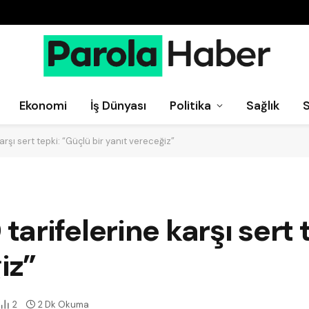
Ekonomi
İş Dünyası
Politika
Sağlık
rşı sert tepki: “Güçlü bir yanıt vereceğiz”
arifelerine karşı sert 
iz”
2
2 Dk Okuma