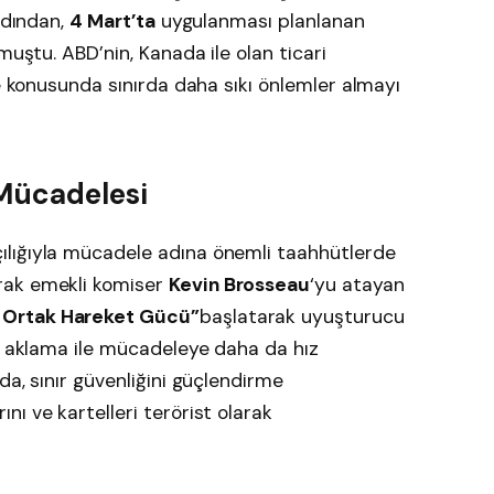
rdından,
4 Mart’ta
uygulanması planlanan
muştu. ABD’nin, Kanada ile olan ticari
le konusunda sınırda daha sıkı önlemler almayı
 Mücadelesi
lığıyla mücadele adına önemli taahhütlerde
rak emekli komiser
Kevin Brosseau
‘yu atayan
Ortak Hareket Gücü”
başlatarak uyuşturucu
ra aklama ile mücadeleye daha da hız
da, sınır güvenliğini güçlendirme
nı ve kartelleri terörist olarak