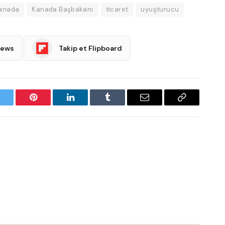
anada
Kanada Başbakanı
ticaret
uyuşturucu
News
Takip et Flipboard
witter
Pinterest
LinkedIn
Tumblr
Email
Copy
Link