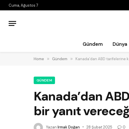
Cuma, Ağustos 7
Gündem
Dünya
Home
»
Gündem
»
Kanada’dan ABD tarifelerine ka
GÜNDEM
Kanada’dan ABD t
bir yanıt vereceğ
Yazan
Irmak Doğan
28 Şubat 2025
0