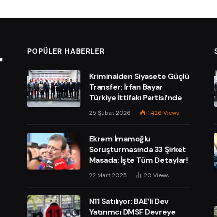
POPÜLER HABERLER
Kriminalden Siyasete Güçlü
Transfer: İrfan Bayar
Türkiye İttifakı Partisi’nde
25 Şubat 2026
1.426
Views
Ekrem İmamoğlu
Soruşturmasında 33 Şirket
Masada: İşte Tüm Detaylar!
e
22 Mart 2025
20
Views
N11 Satılıyor: BAE’li Dev
Yatırımcı DMSF Devreye