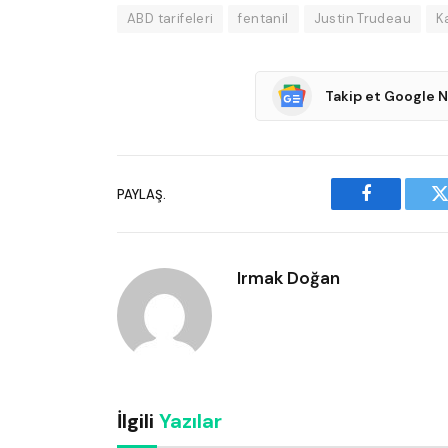
ABD tarifeleri
fentanil
Justin Trudeau
K
Takip et Google 
PAYLAŞ.
Facebook
T
Irmak Doğan
İlgili
Yazılar