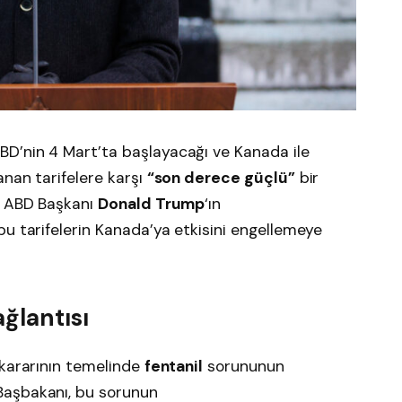
ABD’nin 4 Mart’ta başlayacağı ve Kanada ile
anan tarifelere karşı
“son derece güçlü”
bir
, ABD Başkanı
Donald Trump
‘ın
u tarifelerin Kanada’ya etkisini engellemeye
ağlantısı
 kararının temelinde
fentanil
sorununun
Başbakanı, bu sorunun