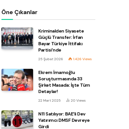
Öne Çıkanlar
Kriminalden Siyasete
Güçlü Transfer: İrfan
Bayar Türkiye İttifakı
Partisi’nde
25 Şubat 2026
1.426
Views
Ekrem İmamoğlu
Soruşturmasında 33
Şirket Masada: İşte Tüm
Detaylar!
22 Mart 2025
20
Views
N11 Satılıyor: BAE’li Dev
Yatırımcı DMSF Devreye
Girdi