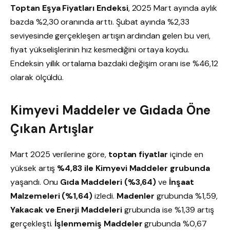
Toptan Eşya Fiyatları Endeksi
, 2025 Mart ayında aylık
bazda %2,30 oranında arttı. Şubat ayında %2,33
seviyesinde gerçekleşen artışın ardından gelen bu veri,
fiyat yükselişlerinin hız kesmediğini ortaya koydu.
Endeksin yıllık ortalama bazdaki değişim oranı ise %46,12
olarak ölçüldü.
Kimyevi Maddeler ve Gıdada Öne
Çıkan Artışlar
Mart 2025 verilerine göre,
toptan fiyatlar
içinde en
yüksek artış
%4,83 ile Kimyevi Maddeler grubunda
yaşandı. Onu
Gıda Maddeleri (%3,64)
ve
İnşaat
Malzemeleri (%1,64)
izledi.
Madenler
grubunda %1,59,
Yakacak ve Enerji Maddeleri
grubunda ise %1,39 artış
gerçekleşti.
İşlenmemiş Maddeler
grubunda %0,67