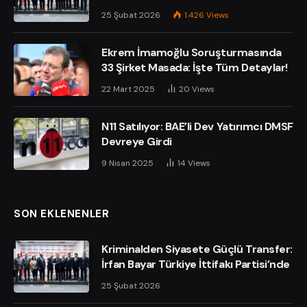
25 Şubat 2026
1.426
Views
Ekrem İmamoğlu Soruşturmasında
33 Şirket Masada: İşte Tüm Detaylar!
22 Mart 2025
20
Views
N11 Satılıyor: BAE’li Dev Yatırımcı DMSF
Devreye Girdi
9 Nisan 2025
14
Views
SON EKLENENLER
Kriminalden Siyasete Güçlü Transfer:
İrfan Bayar Türkiye İttifakı Partisi’nde
25 Şubat 2026