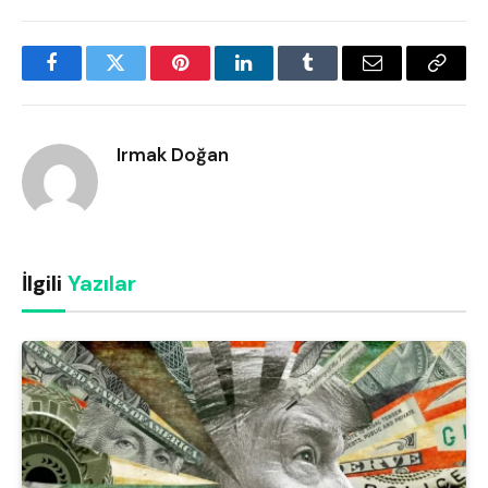
Facebook
Twitter
Pinterest
LinkedIn
Tumblr
Email
Copy
Link
Irmak Doğan
İlgili
Yazılar