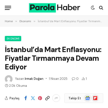
Home
»
Ekonomi
»
İstanbul’da Mart Enflasyonu: Fiyatlar Tırmanmaya Devam Ediyor
EKONOMI
İstanbul’da Mart Enflasyonu:
Fiyatlar Tırmanmaya Devam
Ediyor
Yazan
Irmak Doğan
1 Nisan 2025
0
1
2 Dk Okuma
Google
Flipboard
Paylaş
Takip Et
News