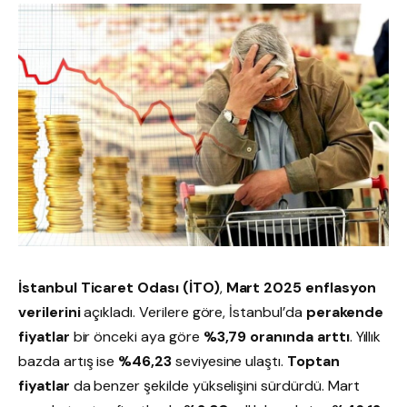
İstanbul Ticaret Odası (İTO)
,
Mart 2025 enflasyon
verilerini
açıkladı. Verilere göre, İstanbul’da
perakende
fiyatlar
bir önceki aya göre
%3,79 oranında arttı
. Yıllık
bazda artış ise
%46,23
seviyesine ulaştı.
Toptan
fiyatlar
da benzer şekilde yükselişini sürdürdü. Mart