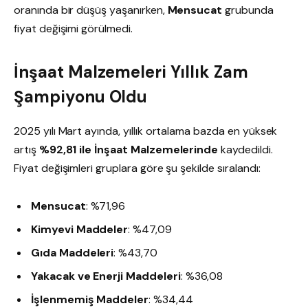
oranında bir düşüş yaşanırken,
Mensucat
grubunda
fiyat değişimi görülmedi.
İnşaat Malzemeleri Yıllık Zam
Şampiyonu Oldu
2025 yılı Mart ayında, yıllık ortalama bazda en yüksek
artış
%92,81 ile İnşaat Malzemelerinde
kaydedildi.
Fiyat değişimleri gruplara göre şu şekilde sıralandı:
Mensucat
: %71,96
Kimyevi Maddeler
: %47,09
Gıda Maddeleri
: %43,70
Yakacak ve Enerji Maddeleri
: %36,08
İşlenmemiş Maddeler
: %34,44