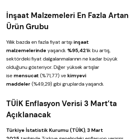
İnşaat Malzemeleri En Fazla Artan
Ürün Grubu
Yıllık bazda en fazla fiyat artışı
inşaat
malzemelerinde
yaşandı.
%95,42
‘lik bu artış,
sektördeki fiyat dalgalanmalarının ne kadar büyük
olduğunu gösteriyor. Diğer yüksek artışlar
ise
mensucat
(%71,77) ve
kimyevi
maddeler
(%49,29) gibi gruplarda yaşandı.
TÜİK Enflasyon Verisi 3 Mart’ta
Açıklanacak
Türkiye İstatistik Kurumu (TÜİK)
,
3 Mart
2025
tarihinde Türkiye genelindeki enflasyon verisini