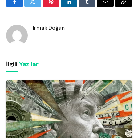
Facebook
Twitter
Pinterest
LinkedIn
Tumblr
Email
Copy
Link
Irmak Doğan
İlgili
Yazılar