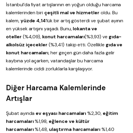
İstanbul’da fiyat artışlarının en yoğun olduğu harcama
kalemlerinden biri
çeşitli mal ve hizmetler
oldu. Bu
kalem,
yüzde 4,14
‘lük bir artış gösterdi ve şubat ayının
en yüksek artışını yaşadı. Bunu,
lokanta ve
oteller
(%4,09),
konut harcamaları
(%3,93) ve
gıda-
alkolsüz içecekler
(%3,41) takip etti. Özellikle
gıda ve
konut harcamaları
, her geçen gün daha fazla gelir
kaybına yol açarken, vatandaşlar bu harcama
kalemlerinde ciddi zorluklarla karşılaşıyor.
Diğer Harcama Kalemlerinde
Artışlar
Şubat ayında
ev eşyası harcamaları
%2,30,
eğitim
harcamaları
%1,98,
eğlence ve kültür
harcamaları
%1,48,
ulaştırma harcamaları
%1,40