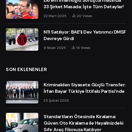
Ekrem İmamoğlu Soruşturmasında
33 Şirket Masada: İşte Tüm Detaylar!
22 Mart 2025
20
Views
N11 Satılıyor: BAE’li Dev Yatırımcı DMSF
Devreye Girdi
9 Nisan 2025
14
Views
SON EKLENENLER
Kriminalden Siyasete Güçlü Transfer:
İrfan Bayar Türkiye İttifakı Partisi’nde
25 Şubat 2026
Standartların Ötesinde Kiralama:
Güven Oto Kiralama ile Hayalinizdeki
Sıfır Araç Filonuza Katılıyor