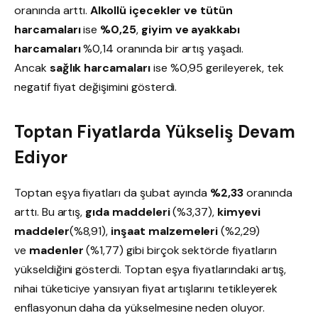
oranında arttı.
Alkollü içecekler ve tütün
harcamaları
ise
%0,25
,
giyim ve ayakkabı
harcamaları
%0,14 oranında bir artış yaşadı.
Ancak
sağlık harcamaları
ise %0,95 gerileyerek, tek
negatif fiyat değişimini gösterdi.
Toptan Fiyatlarda Yükseliş Devam
Ediyor
Toptan eşya fiyatları da şubat ayında
%2,33
oranında
arttı. Bu artış,
gıda maddeleri
(%3,37),
kimyevi
maddeler
(%8,91),
inşaat malzemeleri
(%2,29)
ve
madenler
(%1,77) gibi birçok sektörde fiyatların
yükseldiğini gösterdi. Toptan eşya fiyatlarındaki artış,
nihai tüketiciye yansıyan fiyat artışlarını tetikleyerek
enflasyonun daha da yükselmesine neden oluyor.