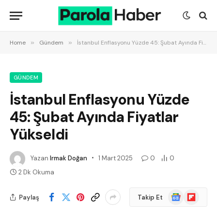
Home
»
Gündem
»
İstanbul Enflasyonu Yüzde 45: Şubat Ayında Fiyatlar Yükseldi
GÜNDEM
İstanbul Enflasyonu Yüzde
45: Şubat Ayında Fiyatlar
Yükseldi
Yazan
Irmak Doğan
1 Mart 2025
0
0
2 Dk Okuma
Google
Flipboard
Paylaş
Takip Et
News