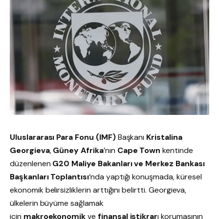
Uluslararası Para Fonu (IMF)
Başkanı
Kristalina
Georgieva
,
Güney Afrika
’nın
Cape Town
kentinde
düzenlenen
G20 Maliye Bakanları ve Merkez Bankası
Başkanları Toplantısı
‘nda yaptığı konuşmada, küresel
ekonomik belirsizliklerin arttığını belirtti. Georgieva,
ülkelerin büyüme sağlamak
için
makroekonomik
ve
finansal istikrar
ı korumasının