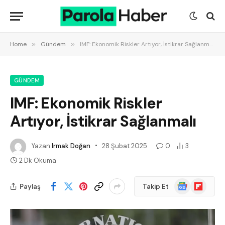
Home
»
Gündem
»
IMF: Ekonomik Riskler Artıyor, İstikrar Sağlanmalı
GÜNDEM
IMF: Ekonomik Riskler
Artıyor, İstikrar Sağlanmalı
Yazan
Irmak Doğan
28 Şubat 2025
0
3
2 Dk Okuma
Google
Flipboard
Paylaş
Takip Et
News