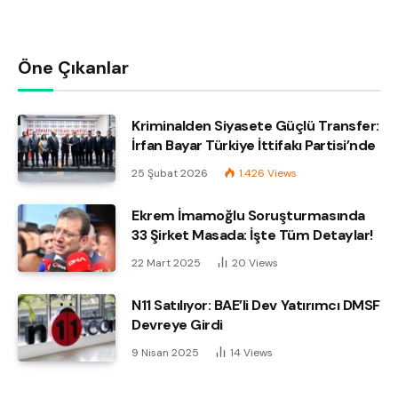
Öne Çıkanlar
Kriminalden Siyasete Güçlü Transfer:
İrfan Bayar Türkiye İttifakı Partisi’nde
25 Şubat 2026
1.426
Views
Ekrem İmamoğlu Soruşturmasında
33 Şirket Masada: İşte Tüm Detaylar!
22 Mart 2025
20
Views
N11 Satılıyor: BAE’li Dev Yatırımcı DMSF
Devreye Girdi
9 Nisan 2025
14
Views