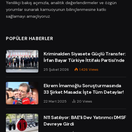
Yenilikçi bakış açımızla, analitik değerlendirmeler ve özgün
yorumlar sunarak kamuoyunun bilinçlenmesine katkı
sağlamayı amaçlıyoruz.
POPÜLER HABERLER
Kriminalden Siyasete Güçlü Transfer:
İrfan Bayar Türkiye İttifakı Partisi’nde
25 Şubat 2026
1.426
Views
Ekrem İmamoğlu Soruşturmasında
33 Şirket Masada: İşte Tüm Detaylar!
22 Mart 2025
20
Views
N11 Satılıyor: BAE’li Dev Yatırımcı DMSF
Devreye Girdi