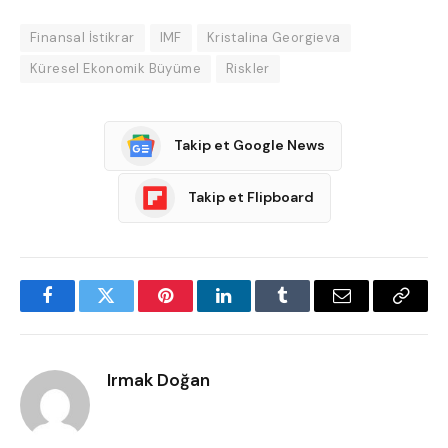
Finansal İstikrar
IMF
Kristalina Georgieva
Küresel Ekonomik Büyüme
Riskler
Takip et Google News
Takip et Flipboard
Facebook
Twitter
Pinterest
LinkedIn
Tumblr
Email
Copy
Link
Irmak Doğan