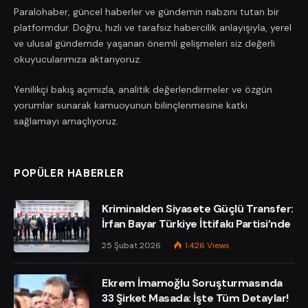
Paralohaber, güncel haberler ve gündemin nabzını tutan bir
platformdur. Doğru, hızlı ve tarafsız habercilik anlayışıyla, yerel
ve ulusal gündemde yaşanan önemli gelişmeleri siz değerli
okuyucularımıza aktarıyoruz.
Yenilikçi bakış açımızla, analitik değerlendirmeler ve özgün
yorumlar sunarak kamuoyunun bilinçlenmesine katkı
sağlamayı amaçlıyoruz.
POPÜLER HABERLER
Kriminalden Siyasete Güçlü Transfer:
İrfan Bayar Türkiye İttifakı Partisi’nde
25 Şubat 2026
1.426
Views
Ekrem İmamoğlu Soruşturmasında
33 Şirket Masada: İşte Tüm Detaylar!