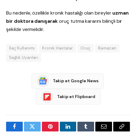
Bu nedenle, özellikle kronik hastalığı olan bireyler
uzman
bir doktora danışarak
oruç tutma kararını bilinçli bir
şekilde vermelidir.
İlaç Kullanımı
Kronik Hastalar
Oruç
Ramazan
Sağlık Uyarıları
Takip et Google News
Takip et Flipboard
Facebook
Twitter
Pinterest
LinkedIn
Tumblr
Email
Copy