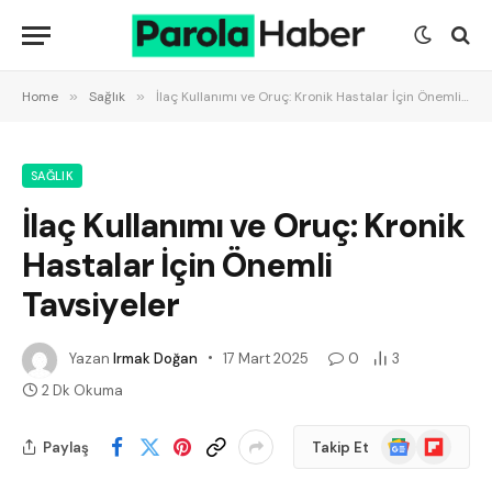
Home
»
Sağlık
»
İlaç Kullanımı ve Oruç: Kronik Hastalar İçin Önemli Tavsiyeler
SAĞLIK
İlaç Kullanımı ve Oruç: Kronik
Hastalar İçin Önemli
Tavsiyeler
Yazan
Irmak Doğan
17 Mart 2025
0
3
2 Dk Okuma
Google
Flipboard
Paylaş
Takip Et
News