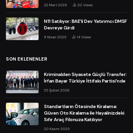
22 Mart 2025
20
Views
N11 Satılıyor: BAE’li Dev Yatırımcı DMSF
Devreye Girdi
9 Nisan 2025
14
Views
SON EKLENENLER
Kriminalden Siyasete Güçlü Transfer:
İrfan Bayar Türkiye İttifakı Partisi’nde
25 Şubat 2026
Standartların Ötesinde Kiralama:
Güven Oto Kiralama ile Hayalinizdeki
Sıfır Araç Filonuza Katılıyor
20 Kasım 2025