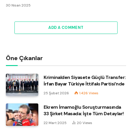
30 Nisan 2025
ADD A COMMENT
Öne Çıkanlar
Kriminalden Siyasete Güçlü Transfer:
İrfan Bayar Türkiye İttifakı Partisi’nde
25 Şubat 2026
1.426
Views
Ekrem İmamoğlu Soruşturmasında
33 Şirket Masada: İşte Tüm Detaylar!
22 Mart 2025
20
Views