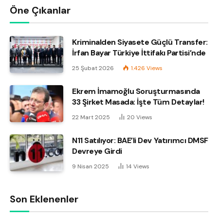
Öne Çıkanlar
Kriminalden Siyasete Güçlü Transfer:
İrfan Bayar Türkiye İttifakı Partisi’nde
25 Şubat 2026
1.426
Views
Ekrem İmamoğlu Soruşturmasında
33 Şirket Masada: İşte Tüm Detaylar!
22 Mart 2025
20
Views
N11 Satılıyor: BAE’li Dev Yatırımcı DMSF
Devreye Girdi
9 Nisan 2025
14
Views
Son Eklenenler