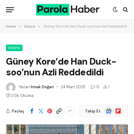
Home
»
Dünya
»
Güney Kore’de Han Duck-soo’nun Azli Reddedildi
DÜNYA
Güney Kore’de Han Duck-
soo’nun Azli Reddedildi
Yazan
Irmak Doğan
24 Mart 2025
0
1
2 Dk Okuma
Google
Flipboard
Paylaş
Takip Et
News