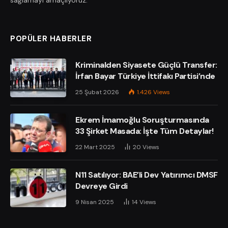
sağlamayı amaçlıyoruz.
POPÜLER HABERLER
Kriminalden Siyasete Güçlü Transfer:
İrfan Bayar Türkiye İttifakı Partisi’nde
25 Şubat 2026
1.426
Views
Ekrem İmamoğlu Soruşturmasında
33 Şirket Masada: İşte Tüm Detaylar!
22 Mart 2025
20
Views
N11 Satılıyor: BAE’li Dev Yatırımcı DMSF
Devreye Girdi
9 Nisan 2025
14
Views