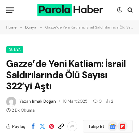
Home
»
Dünya
»
Gazze’de Yeni Katliam: İsrail Saldırılarında Ölü Sayısı 322’yi Aştı
DÜNYA
Gazze’de Yeni Katliam: İsrail
Saldırılarında Ölü Sayısı
322’yi Aştı
Yazan
Irmak Doğan
18 Mart 2025
0
2
2 Dk Okuma
Google
Flipboard
Paylaş
Takip Et
News