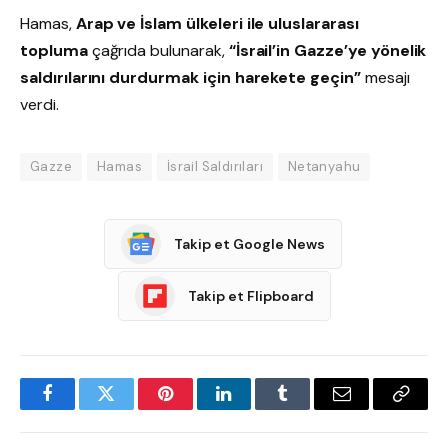
Hamas,
Arap ve İslam ülkeleri ile uluslararası
topluma
çağrıda bulunarak,
“İsrail’in Gazze’ye yönelik
saldırılarını durdurmak için harekete geçin”
mesajı
verdi.
Gazze
Hamas
İsrail Saldırıları
Netanyahu
Takip et Google News
Takip et Flipboard
Facebook
Twitter
Pinterest
LinkedIn
Tumblr
Email
Copy
Link