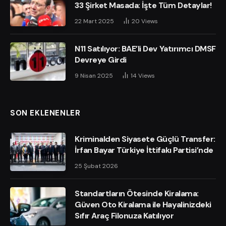
33 Şirket Masada: İşte Tüm Detaylar!
22 Mart 2025
20
Views
N11 Satılıyor: BAE’li Dev Yatırımcı DMSF
Devreye Girdi
9 Nisan 2025
14
Views
SON EKLENENLER
Kriminalden Siyasete Güçlü Transfer:
İrfan Bayar Türkiye İttifakı Partisi’nde
25 Şubat 2026
Standartların Ötesinde Kiralama:
Güven Oto Kiralama ile Hayalinizdeki
Sıfır Araç Filonuza Katılıyor