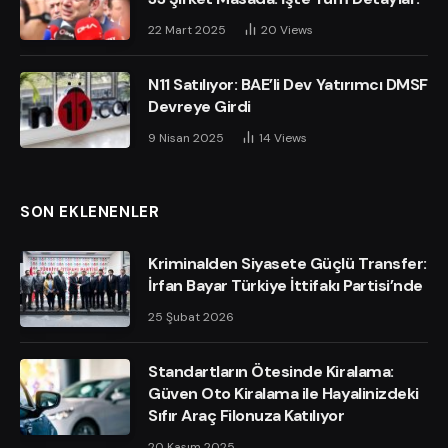
22 Mart 2025
20
Views
N11 Satılıyor: BAE’li Dev Yatırımcı DMSF
Devreye Girdi
9 Nisan 2025
14
Views
SON EKLENENLER
Kriminalden Siyasete Güçlü Transfer:
İrfan Bayar Türkiye İttifakı Partisi’nde
25 Şubat 2026
Standartların Ötesinde Kiralama:
Güven Oto Kiralama ile Hayalinizdeki
Sıfır Araç Filonuza Katılıyor
20 Kasım 2025