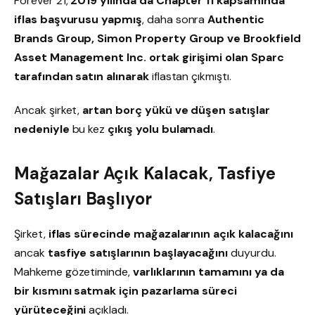
Forever 21,
2019 yılında da Chapter 11 kapsamında
iflas başvurusu yapmış
, daha sonra
Authentic
Brands Group, Simon Property Group ve Brookfield
Asset Management Inc. ortak girişimi olan Sparc
tarafından satın alınarak
iflastan çıkmıştı.
Ancak şirket,
artan borç yükü ve düşen satışlar
nedeniyle
bu kez
çıkış yolu bulamadı
.
Mağazalar Açık Kalacak, Tasfiye
Satışları Başlıyor
Şirket,
iflas sürecinde mağazalarının açık kalacağını
ancak
tasfiye satışlarının başlayacağını
duyurdu.
Mahkeme gözetiminde,
varlıklarının tamamını ya da
bir kısmını satmak için pazarlama süreci
yürüteceğini
açıkladı.