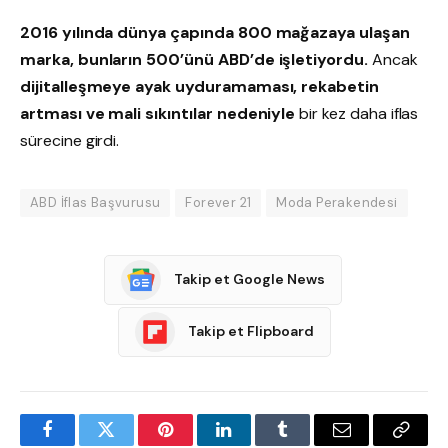
2016 yılında dünya çapında 800 mağazaya ulaşan
marka, bunların 500’ünü ABD’de işletiyordu.
Ancak
dijitalleşmeye ayak uyduramaması, rekabetin
artması ve mali sıkıntılar nedeniyle
bir kez daha iflas
sürecine girdi.
ABD İflas Başvurusu
Forever 21
Moda Perakendesi
Takip et Google News
Takip et Flipboard
Facebook
Twitter
Pinterest
LinkedIn
Tumblr
Email
Copy