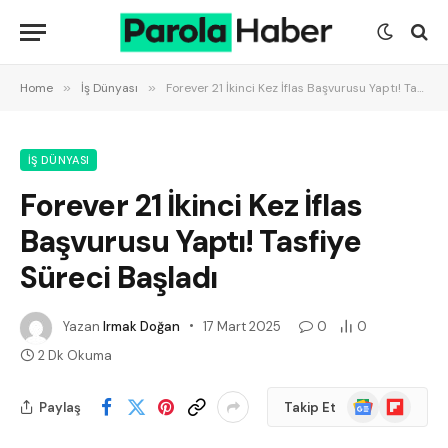
Home
»
İş Dünyası
»
Forever 21 İkinci Kez İflas Başvurusu Yaptı! Tasfiye Süreci Başladı
İŞ DÜNYASI
Forever 21 İkinci Kez İflas
Başvurusu Yaptı! Tasfiye
Süreci Başladı
Yazan
Irmak Doğan
17 Mart 2025
0
0
2 Dk Okuma
Google
Flipboard
Paylaş
Takip Et
News