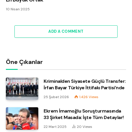
10 Nisan 2025
ADD A COMMENT
Öne Çıkanlar
Kriminalden Siyasete Güçlü Transfer:
İrfan Bayar Türkiye İttifakı Partisi’nde
25 Şubat 2026
1.426
Views
Ekrem İmamoğlu Soruşturmasında
33 Şirket Masada: İşte Tüm Detaylar!
22 Mart 2025
20
Views