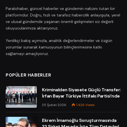
Paralohaber, güncel haberler ve gündemin nabzını tutan bir
platformdur. Doğru, hızlı ve tarafsız habercilik anlayışıyla, yerel
ve ulusal gündemde yaşanan önemli gelişmeleri siz değerli
okuyucularımıza aktarıyoruz.
Yenilikçi bakış açımızla, analitik değerlendirmeler ve özgün
yorumlar sunarak kamuoyunun bilinçlenmesine katkı
sağlamayı amaçlıyoruz.
POPÜLER HABERLER
Kriminalden Siyasete Güçlü Transfer:
İrfan Bayar Türkiye İttifakı Partisi’nde
25 Şubat 2026
1.426
Views
Ekrem İmamoğlu Soruşturmasında
33 Şirket Masada: İşte Tüm Detaylar!