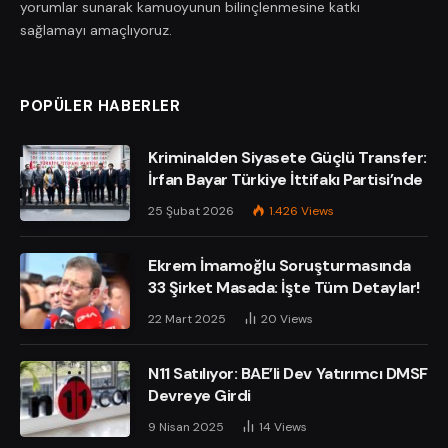
yorumlar sunarak kamuoyunun bilinçlenmesine katkı
sağlamayı amaçlıyoruz.
POPÜLER HABERLER
Kriminalden Siyasete Güçlü Transfer:
İrfan Bayar Türkiye İttifakı Partisi’nde
25 Şubat 2026
1.426
Views
Ekrem İmamoğlu Soruşturmasında
33 Şirket Masada: İşte Tüm Detaylar!
22 Mart 2025
20
Views
N11 Satılıyor: BAE’li Dev Yatırımcı DMSF
Devreye Girdi
9 Nisan 2025
14
Views