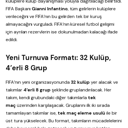
kulüplere kulüp dayanışması yoluyla dağıtılacağı belirtildi.
FIFA Başkanı
Gianni Infantino
, tüm gelirlerin kulüplere
verileceğini ve FIFA’nın bu gelirden tek bir kuruş
almayacağını vurguladı. FIFA’nın küresel futbol gelişimi
için ayrılan rezervlerin ise dokunulmadan kalacağı ifade
edildi.
Yeni Turnuva Formatı: 32 Kulüp,
4’erli 8 Grup
FIFA’nın yeni organizasyonunda
32 kulüp
yer alacak ve
takımlar
4’erli 8 grup
şeklinde gruplandırılacak. Her
takım, kendi grubundaki diğer takımlarla
tek
maç
üzerinden karşılaşacak. Gruplarını ilk iki sırada
tamamlayan takımlar ise,
tek maç eleme usulü
ile bir
üst tura yükselecek. Bu format, takımların mücadelelerini