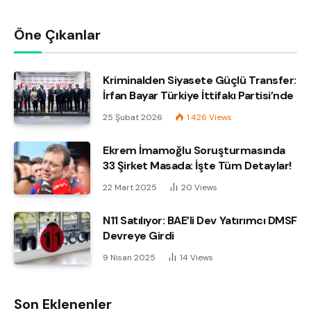
Öne Çıkanlar
Kriminalden Siyasete Güçlü Transfer:
İrfan Bayar Türkiye İttifakı Partisi’nde
25 Şubat 2026
1.426
Views
Ekrem İmamoğlu Soruşturmasında
33 Şirket Masada: İşte Tüm Detaylar!
22 Mart 2025
20
Views
N11 Satılıyor: BAE’li Dev Yatırımcı DMSF
Devreye Girdi
9 Nisan 2025
14
Views
Son Eklenenler