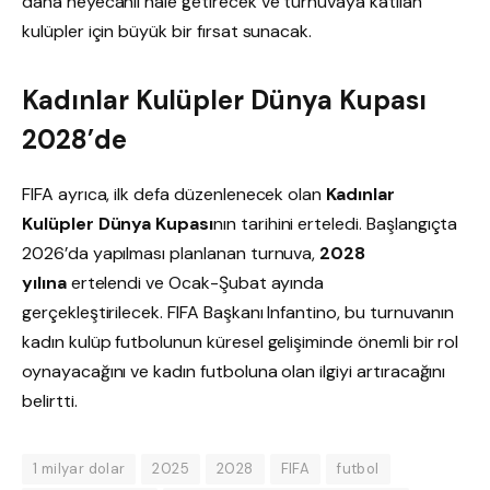
daha heyecanlı hale getirecek ve turnuvaya katılan
kulüpler için büyük bir fırsat sunacak.
Kadınlar Kulüpler Dünya Kupası
2028’de
FIFA ayrıca, ilk defa düzenlenecek olan
Kadınlar
Kulüpler Dünya Kupası
nın tarihini erteledi. Başlangıçta
2026’da yapılması planlanan turnuva,
2028
yılına
ertelendi ve Ocak-Şubat ayında
gerçekleştirilecek. FIFA Başkanı Infantino, bu turnuvanın
kadın kulüp futbolunun küresel gelişiminde önemli bir rol
oynayacağını ve kadın futboluna olan ilgiyi artıracağını
belirtti.
1 milyar dolar
2025
2028
FIFA
futbol