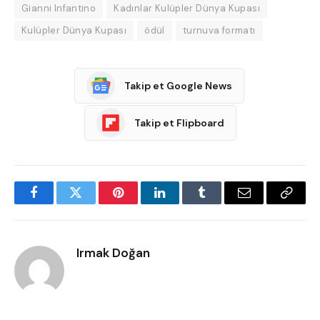
Gianni Infantino
Kadınlar Kulüpler Dünya Kupası
Kulüpler Dünya Kupası
ödül
turnuva formatı
Takip et Google News
Takip et Flipboard
Facebook
Twitter
Pinterest
LinkedIn
Tumblr
Email
Copy
Link
Irmak Doğan