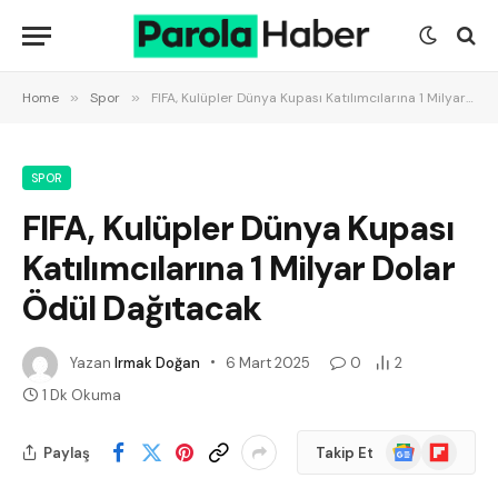
Home
»
Spor
»
FIFA, Kulüpler Dünya Kupası Katılımcılarına 1 Milyar Dolar Ödül Dağıtacak
SPOR
FIFA, Kulüpler Dünya Kupası
Katılımcılarına 1 Milyar Dolar
Ödül Dağıtacak
Yazan
Irmak Doğan
6 Mart 2025
0
2
1 Dk Okuma
Google
Flipboard
Paylaş
Takip Et
News