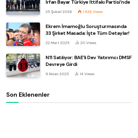
İrfan Bayar Türkiye İttifakı Partisi’nde
25 Şubat 2026
1.426
Views
Ekrem İmamoğlu Soruşturmasında
33 Şirket Masada: İşte Tüm Detaylar!
22 Mart 2025
20
Views
N11 Satılıyor: BAE’li Dev Yatırımcı DMSF
Devreye Girdi
9 Nisan 2025
14
Views
Son Eklenenler