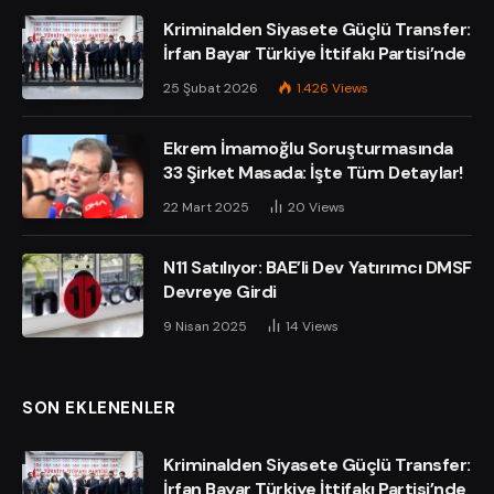
Kriminalden Siyasete Güçlü Transfer:
İrfan Bayar Türkiye İttifakı Partisi’nde
25 Şubat 2026
1.426
Views
Ekrem İmamoğlu Soruşturmasında
33 Şirket Masada: İşte Tüm Detaylar!
22 Mart 2025
20
Views
N11 Satılıyor: BAE’li Dev Yatırımcı DMSF
Devreye Girdi
9 Nisan 2025
14
Views
SON EKLENENLER
Kriminalden Siyasete Güçlü Transfer:
İrfan Bayar Türkiye İttifakı Partisi’nde