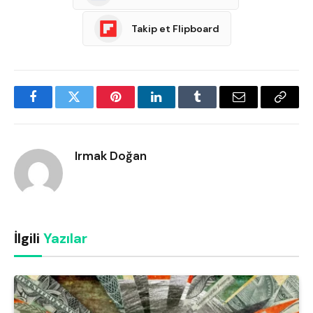
Takip et Flipboard
Facebook
Twitter
Pinterest
LinkedIn
Tumblr
Email
Copy
Link
Irmak Doğan
İlgili
Yazılar