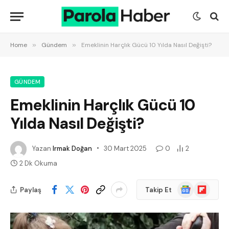
Home
»
Gündem
»
Emeklinin Harçlık Gücü 10 Yılda Nasıl Değişti?
GÜNDEM
Emeklinin Harçlık Gücü 10
Yılda Nasıl Değişti?
Yazan
Irmak Doğan
30 Mart 2025
0
2
2 Dk Okuma
Google
Flipboard
Paylaş
Takip Et
News