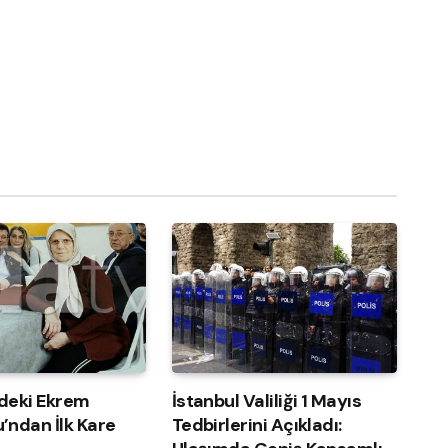
deki Ekrem
İstanbul Valiliği 1 Mayıs
’ndan İlk Kare
Tedbirlerini Açıkladı: