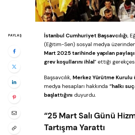
İstanbul Cumhuriyet Başsavcılığı
, E
PAYLAŞ
(Eğitim-Sen) sosyal medya üzerinden 
Mart 2025 tarihinde yapılan paylaş
grev koşullarını ihlal
” ettiği gerekçesi
Başsavcılık,
Merkez Yürütme Kurulu 
medya hesapları hakkında
“halkı suç
başlattığını
duyurdu.
“25 Mart Salı Günü Hiz
Tartışma Yarattı