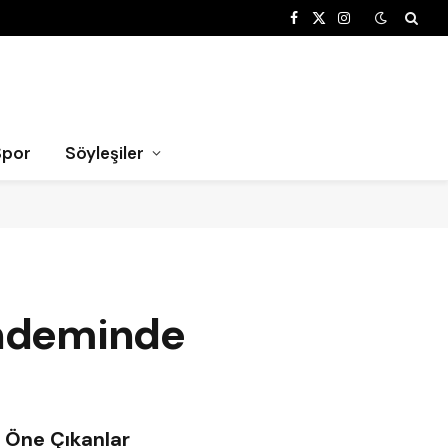
Facebook
X
Instagram
(Twitter)
Spor
Söyleşiler
ündeminde
Öne Çıkanlar