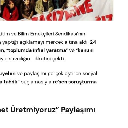
ğitim ve Bilim Emekçileri Sendikası’nın
yaptığı açıklamayı mercek altına aldı.
24
ım
, “
toplumda infial yaratma
” ve “
kanuni
yle savcılığın dikkatini çekti.
üyeleri
ve paylaşımı gerçekleştiren sosyal
a tahrik”
suçlamasıyla
re’sen soruşturma
met Üretmiyoruz” Paylaşımı