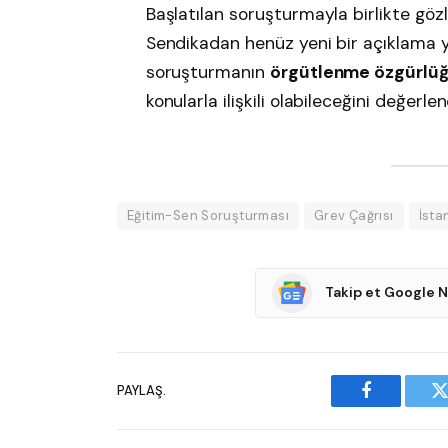
Başlatılan soruşturmayla birlikte gözl
Sendikadan henüz yeni bir açıklama y
soruşturmanın
örgütlenme özgürlü
konularla ilişkili olabileceğini değerlen
Eğitim-Sen Soruşturması
Grev Çağrısı
İsta
Takip et Google 
PAYLAŞ.
Facebook
T