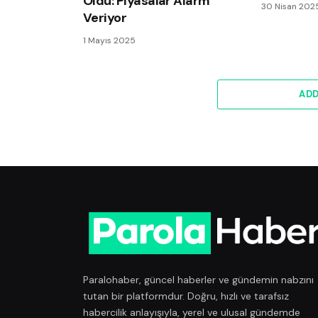
Oldu: Piyasalar Alarm
30 Nisan 202
Veriyor
1 Mayıs 2025
AD
Paralohaber, güncel haberler ve gündemin nabzını
tutan bir platformdur. Doğru, hızlı ve tarafsız
habercilik anlayışıyla, yerel ve ulusal gündemde