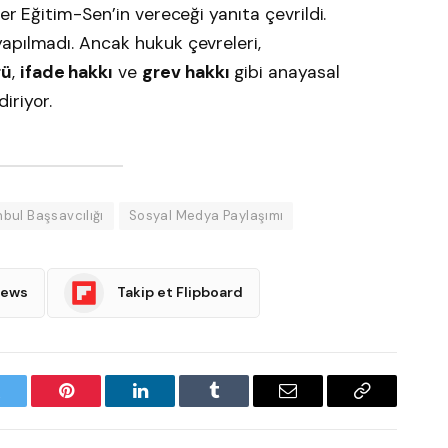
er Eğitim-Sen’in vereceği yanıta çevrildi.
apılmadı. Ancak hukuk çevreleri,
ğü
,
ifade hakkı
ve
grev hakkı
gibi anayasal
diriyor.
nbul Başsavcılığı
Sosyal Medya Paylaşımı
News
Takip et Flipboard
witter
Pinterest
LinkedIn
Tumblr
Email
Copy
Link