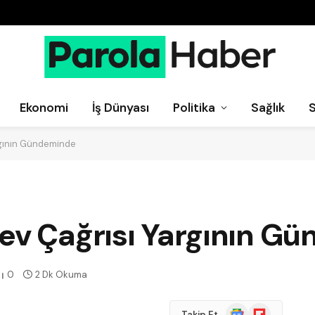
Ekonomi
İş Dünyası
Politika
Sağlık
rgının Gündeminde
rev Çağrısı Yargının G
0
2 Dk Okuma
Google
Flipboard
Takip Et