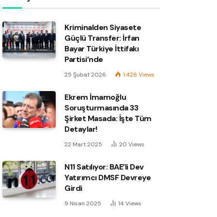
Kriminalden Siyasete
Güçlü Transfer: İrfan
Bayar Türkiye İttifakı
Partisi’nde
25 Şubat 2026
1.426
Views
Ekrem İmamoğlu
Soruşturmasında 33
Şirket Masada: İşte Tüm
Detaylar!
22 Mart 2025
20
Views
N11 Satılıyor: BAE’li Dev
Yatırımcı DMSF Devreye
Girdi
9 Nisan 2025
14
Views