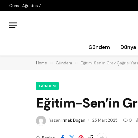
Cuma, Ağustos 7
Gündem
Dünya
Home
»
Gündem
»
Eğitim-Sen’in Grev Çağrısı Ya
GÜNDEM
Eğitim-Sen’in G
Yazan
Irmak Doğan
25 Mart 2025
0
Paylaş