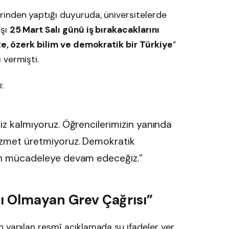
inden yaptığı duyuruda, üniversitelerde
rşı
25 Mart Salı günü iş bırakacaklarını
e, özerk bilim ve demokratik bir Türkiye
”
 vermişti.
:
iz kalmıyoruz. Öğrencilerimizin yanında
hizmet üretmiyoruz. Demokratik
çin mücadeleye devam edeceğiz.”
ğı Olmayan Grev Çağrısı”
n yapılan resmî açıklamada şu ifadeler yer