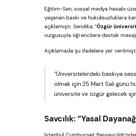
Eğitim-Sen, sosyal medya hesabı üzer
yaşanan baskı ve hukuksuzluklara ka
açıklamıştı. Sendika, “
Özgür üniversit
vurgusuyla öğrencilere destek mesajı
Açıklamada şu ifadelere yer verilmişti
“Üniversitelerdeki baskıya sess
olmak için 25 Mart Salı günü 
üniversite ve özgür gelecek i
Savcılık: “Yasal Dayana
İstanbul Cumhuriyet Başsavcılığı’nda