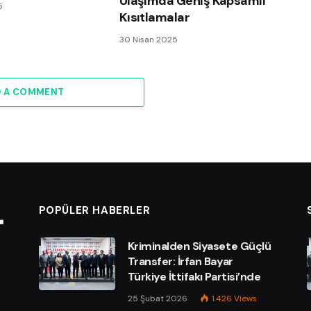
Ulaşımda Geniş Kapsamlı
5
Kısıtlamalar
30 Nisan 2025
D A COMMENT
POPÜLER HABERLER
Kriminalden Siyasete Güçlü
Transfer: İrfan Bayar
Türkiye İttifakı Partisi’nde
25 Şubat 2026
1.426
Views