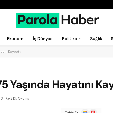
Ekonomi
İş Dünyası
Politika
Sağlık
atını Kaybetti
5 Yaşında Hayatını Kay
0
2 Dk Okuma
Google
Flipboard
Takip Et