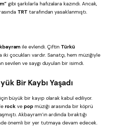
üm”
gibi şarkılarla hafızalara kazındı. Ancak,
arasında
TRT
tarafından yasaklanmıştı.
Akbayram
ile evlendi. Çiftin
Türkü
 iki çocukları vardır. Sanatçı, hem müziğiyle
an sevilen ve saygı duyulan bir isimdi.
üyük Bir Kaybı Yaşadı
çin büyük bir kayıp olarak kabul ediliyor.
ile
rock
ve
pop
müziği arasında bir köprü
ulaşmıştı. Akbayram’ın ardında bıraktığı
inde önemli bir yer tutmaya devam edecek.