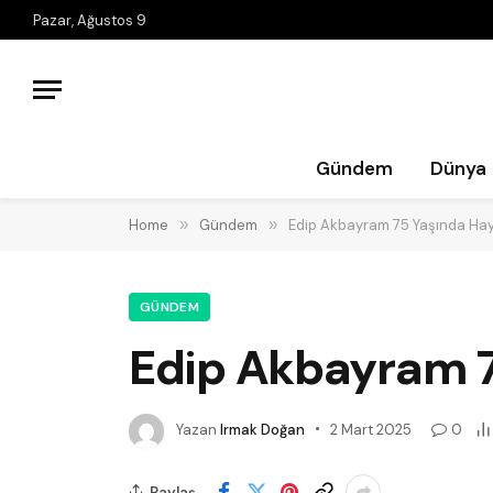
Pazar, Ağustos 9
Gündem
Dünya
Home
»
Gündem
»
Edip Akbayram 75 Yaşında Hay
GÜNDEM
Edip Akbayram 7
Yazan
Irmak Doğan
2 Mart 2025
0
Paylaş