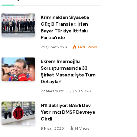
Kriminalden Siyasete
Güçlü Transfer: İrfan
Bayar Türkiye İttifakı
Partisi’nde
25 Şubat 2026
1.426
Views
Ekrem İmamoğlu
Soruşturmasında 33
Şirket Masada: İşte Tüm
Detaylar!
22 Mart 2025
20
Views
N11 Satılıyor: BAE’li Dev
Yatırımcı DMSF Devreye
Girdi
9 Nisan 2025
14
Views