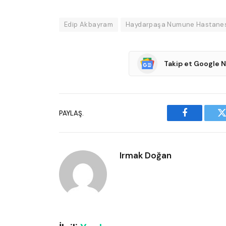
Edip Akbayram
Haydarpaşa Numune Hastanes
Takip et Google 
PAYLAŞ.
Facebook
T
Irmak Doğan