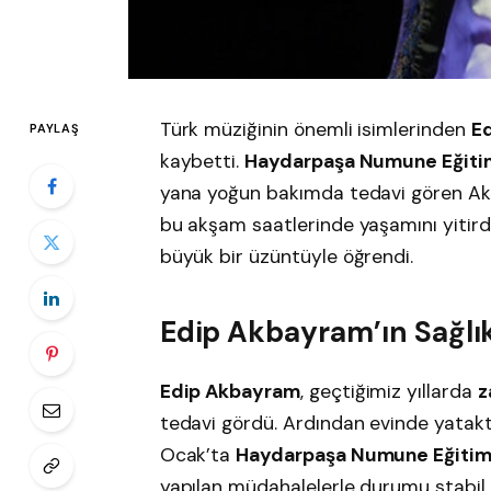
Türk müziğinin önemli isimlerinden
E
PAYLAŞ
kaybetti.
Haydarpaşa Numune Eğitim
yana yoğun bakımda tedavi gören A
bu akşam saatlerinde yaşamını yitirdi.
büyük bir üzüntüyle öğrendi.
Edip Akbayram’ın Sağl
Edip Akbayram
, geçtiğimiz yıllarda
z
tedavi gördü. Ardından evinde yata
Ocak’ta
Haydarpaşa Numune Eğitim 
yapılan müdahalelerle durumu stabil t