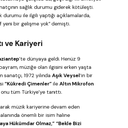
atçının sağlık durumu giderek kötüleşti.
k durumu ile ilgili yaptığı açıklamalarda,
 yeni bir gelişme yok” demişti.
 ve Kariyeri
ziantep
’te dünyaya geldi. Henüz 9
ayram, müziğe olan ilgisini erken yaşta
en sanatçı, 1972 yılında
Aşık Veysel
‘in bir
esi
“Kükredi Çimenler”
ile
Altın Mikrofon
 onu tüm Türkiye’ye tanıttı.
urarak müzik kariyerine devam eden
i
alanında önemli bir isim haline
yaya Hükümdar Olmaz,”
“Bekle Bizi