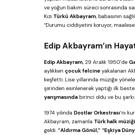
ve yoğun bakım süreci sonrasında san
Kızı
Türkü Akbayram
, babasının sağlı
“Durumu ciddiyetini koruyor, maalesef
Edip Akbayram’ın Hayatı
Edip Akbayram
, 29 Aralık 1950’de
Ga
aylıkken
çocuk felcine
yakalanan Akb
keşfetti. Lise yıllarında müziğe yönel
şiirinden esinlenerek yaptığı ilk best
yarışmasında
birinci oldu ve bu şarkı
1974 yılında
Dostlar Orkestrası
‘nı k
Akbayram, zamanla
Türk halk müziğ
geldi.
“Aldırma Gönül,”
“Eşkiya Dün