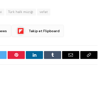
i
Türk halk müziği
vefat
News
Takip et Flipboard
witter
Pinterest
LinkedIn
Tumblr
Email
Copy
Link