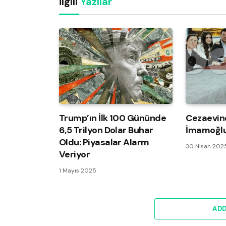
İlgili
Yazılar
Trump’ın İlk 100 Gününde
Cezaevin
6,5 Trilyon Dolar Buhar
İmamoğlu
Oldu: Piyasalar Alarm
30 Nisan 202
Veriyor
1 Mayıs 2025
AD