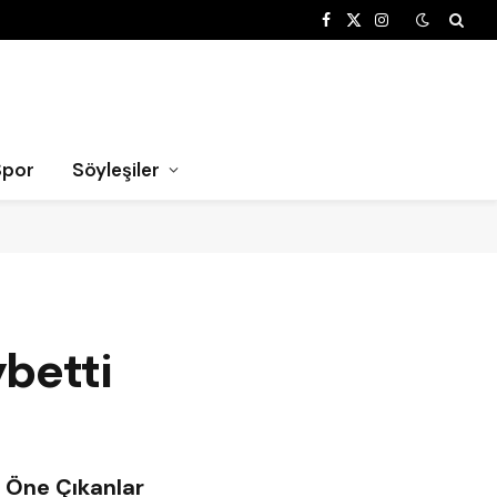
Facebook
X
Instagram
(Twitter)
Spor
Söyleşiler
betti
Öne Çıkanlar