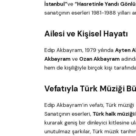
İstanbul”
ve
“Hasretinle Yandı Gönl
sanatçının eserleri 1981-1988 yılları 
Ailesi ve Kişisel Hayatı
Edip Akbayram, 1979 yılında
Ayten 
Akbayram
ve
Ozan Akbayram
adında
hem de kişiliğiyle birçok kişi tarafınd
Vefatıyla Türk Müziği B
Edip Akbayram’ın vefatı, Türk müziği i
Sanatçının eserleri,
Türk halk müziği
kurarak geniş bir dinleyici kitlesine 
unutulmaz şarkılar, Türk müzik tarih