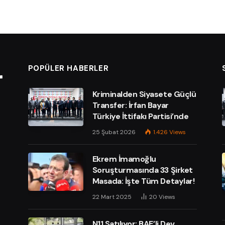
POPÜLER HABERLER
Kriminalden Siyasete Güçlü
Transfer: İrfan Bayar
Türkiye İttifakı Partisi’nde
25 Şubat 2026
1.426
Views
Ekrem İmamoğlu
Soruşturmasında 33 Şirket
Masada: İşte Tüm Detaylar!
e
22 Mart 2025
20
Views
N11 Satılıyor: BAE’li Dev