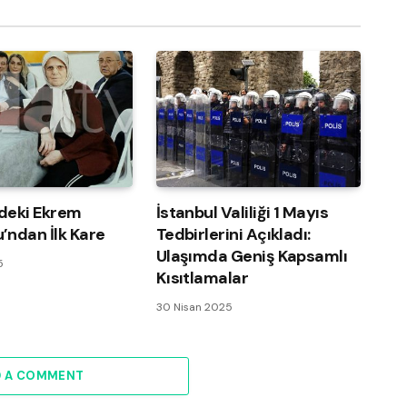
deki Ekrem
İstanbul Valiliği 1 Mayıs
’ndan İlk Kare
Tedbirlerini Açıkladı:
Ulaşımda Geniş Kapsamlı
5
Kısıtlamalar
30 Nisan 2025
D A COMMENT