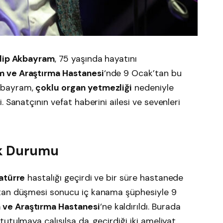
dip Akbayram
, 75 yaşında hayatını
 ve Araştırma Hastanesi
‘nde 9 Ocak’tan bu
kbayram,
çoklu organ yetmezliği
nedeniyle
 Sanatçının vefat haberini ailesi ve sevenleri
ık Durumu
atürre
hastalığı geçirdi ve bir süre hastanede
ktan düşmesi sonucu iç kanama şüphesiyle 9
ve Araştırma Hastanesi
‘ne kaldırıldı. Burada
utulmaya çalışılsa da, geçirdiği iki ameliyat