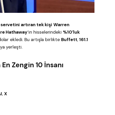
a
servetini artıran tek kişi
Warren
ire Hathaway
‘in hisselerindeki
%10’luk
olar ekledi. Bu artışla birlikte
Buffett
,
161.1
ya yerleşti.
En Zengin 10 İnsanı
I
,
X