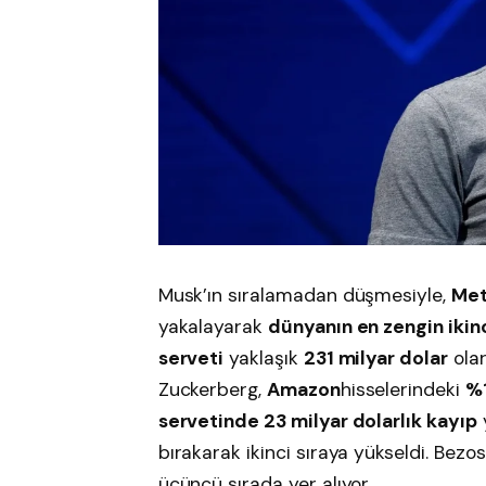
Musk’ın sıralamadan düşmesiyle,
Met
yakalayarak
dünyanın en zengin ikinc
serveti
yaklaşık
231 milyar dolar
olar
Zuckerberg,
Amazon
hisselerindeki
%1
servetinde 23 milyar dolarlık kayıp
bırakarak ikinci sıraya yükseldi. Bezo
üçüncü sırada yer alıyor.