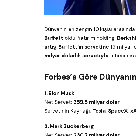
Dünyanın en zengin 10 kişisi arasınd
Buffett
oldu. Yatırım holdingi
Berksh
artış
,
Buffett’ın servetine
15 milyar d
milyar dolarlık servetiyle
altıncı sıra
Forbes’a Göre Dünyanın 
1. Elon Musk
Net Servet:
359,5 milyar dolar
Servetinin Kaynağı:
Tesla
,
SpaceX
,
xA
2. Mark Zuckerberg
Net Servet:
230,7 milyar dolar