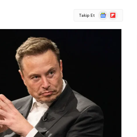
Google
Flipboard
Takip Et
News