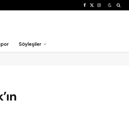
Facebook
X
Instagram
(Twitter)
Spor
Söyleşiler
’ın