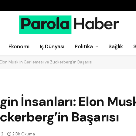
Ekonomi
İş Dünyası
Politika
Sağlık
 Elon Musk’ın Gerilemesi ve Zuckerberg’in Başarısı
in İnsanları: Elon Musk
ckerberg’in Başarısı
2
2 Dk Okuma