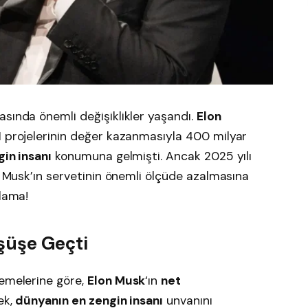
sında önemli değişiklikler yaşandı.
Elon
AI projelerinin değer kazanmasıyla 400 milyar
in insanı
konumuna gelmişti. Ancak 2025 yılı
r, Musk’ın servetinin önemli ölçüde azalmasına
alama!
şüşe Geçti
lemelerine göre,
Elon Musk
‘ın
net
ek,
dünyanın en zengin insanı
unvanını