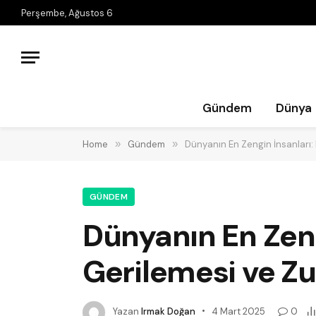
Perşembe, Ağustos 6
Gündem
Dünya
Home
»
Gündem
»
Dünyanın En Zengin İnsanları:
GÜNDEM
Dünyanın En Zeng
Gerilemesi ve Zu
Yazan
Irmak Doğan
4 Mart 2025
0