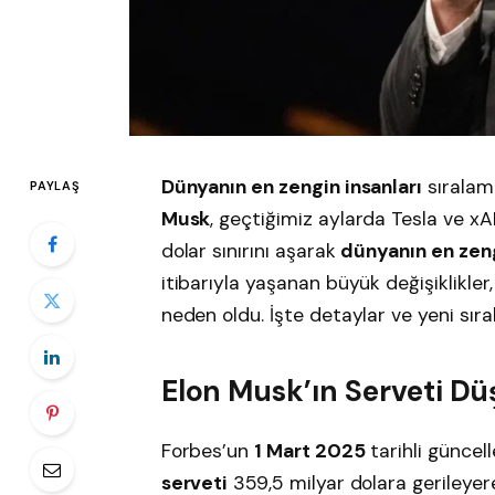
Dünyanın en zengin insanları
sıralama
PAYLAŞ
Musk
, geçtiğimiz aylarda Tesla ve x
dolar sınırını aşarak
dünyanın en zeng
itibarıyla yaşanan büyük değişiklikle
neden oldu. İşte detaylar ve yeni sır
Elon Musk’ın Serveti Dü
Forbes’un
1 Mart 2025
tarihli güncel
serveti
359,5 milyar dolara gerileyer