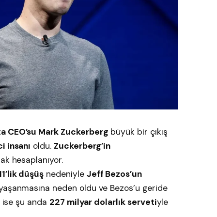
a CEO’su Mark Zuckerberg
büyük bir çıkış
i insanı
oldu.
Zuckerberg’in
ak hesaplanıyor.
1’lik düşüş
nedeniyle
Jeff Bezos’un
yaşanmasına neden oldu ve Bezos’u geride
s ise şu anda
227 milyar dolarlık serveti
yle