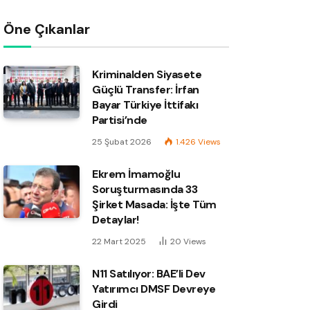
Öne Çıkanlar
Kriminalden Siyasete
Güçlü Transfer: İrfan
Bayar Türkiye İttifakı
Partisi’nde
25 Şubat 2026
1.426
Views
Ekrem İmamoğlu
Soruşturmasında 33
Şirket Masada: İşte Tüm
Detaylar!
22 Mart 2025
20
Views
N11 Satılıyor: BAE’li Dev
Yatırımcı DMSF Devreye
Girdi