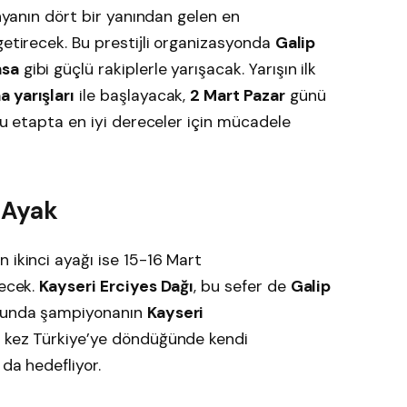
ünyanın dört bir yanından gelen en
getirecek. Bu prestijli organizasyonda
Galip
nsa
gibi güçlü rakiplerle yarışacak. Yarışın ilk
a yarışları
ile başlayacak,
2 Mart Pazar
günü
u etapta en iyi dereceler için mücadele
i Ayak
 ikinci ayağı ise 15-16 Mart
lecek.
Kayseri Erciyes Dağı
, bu sefer de
Galip
onunda şampiyonanın
Kayseri
 kez Türkiye’ye döndüğünde kendi
da hedefliyor.