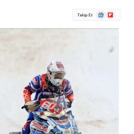
Google
Flipboard
Takip Et
News