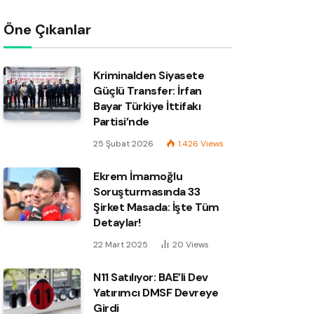
Öne Çıkanlar
Kriminalden Siyasete
Güçlü Transfer: İrfan
Bayar Türkiye İttifakı
Partisi’nde
25 Şubat 2026
1.426
Views
Ekrem İmamoğlu
Soruşturmasında 33
Şirket Masada: İşte Tüm
Detaylar!
22 Mart 2025
20
Views
N11 Satılıyor: BAE’li Dev
Yatırımcı DMSF Devreye
Girdi