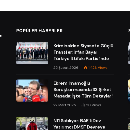
POPÜLER HABERLER
Kriminalden Siyasete Güçlü
Transfer: İrfan Bayar
Türkiye İttifakı Partisi’nde
25 Şubat 2026
1.426
Views
Ekrem İmamoğlu
Soruşturmasında 33 Şirket
Masada: İşte Tüm Detaylar!
e
22 Mart 2025
20
Views
N11 Satılıyor: BAE’li Dev
Yatırımcı DMSF Devreye