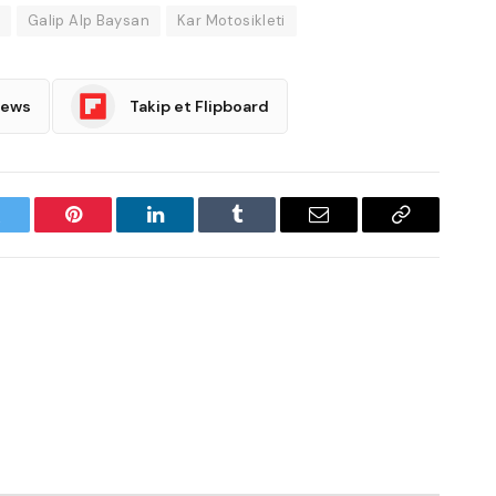
Galip Alp Baysan
Kar Motosikleti
News
Takip et Flipboard
witter
Pinterest
LinkedIn
Tumblr
Email
Copy
Link