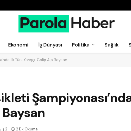
Ekonomi
İş Dünyası
Politika
Sağlık
nda İlk Türk Yarışçı: Galip Alp Baysan
kleti Şampiyonası’nda 
p Baysan
2
2 Dk Okuma