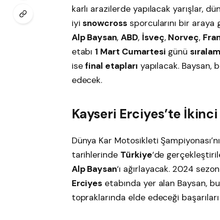
karlı arazilerde yapılacak yarışlar, d
iyi
snowcross
sporcularını bir araya 
Alp Baysan
,
ABD
,
İsveç
,
Norveç
,
Fra
etabı
1 Mart Cumartesi
günü
sıralam
ise
final etapları
yapılacak. Baysan, b
edecek.
Kayseri Erciyes’te İkinc
Dünya Kar Motosikleti Şampiyonası’nın
tarihlerinde
Türkiye
‘de gerçekleştiri
Alp Baysan
‘ı ağırlayacak. 2024 sez
Erciyes
etabında yer alan Baysan, bu
topraklarında elde edeceği başarıları 