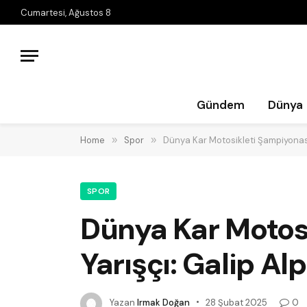
Cumartesi, Ağustos 8
Gündem
Dünya
Home
»
Spor
»
Dünya Kar Motosikleti Şampiyonası’
SPOR
Dünya Kar Motosi
Yarışçı: Galip Al
Yazan
Irmak Doğan
28 Şubat 2025
0