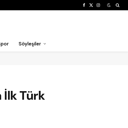
Facebook
X
Instagram
(Twitter)
Spor
Söyleşiler
İlk Türk