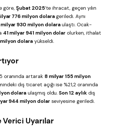
re göre,
Şubat 2025
‘te ihracat, geçen yılın
ilyar 776 milyon dolara
geriledi. Aynı
 milyar 930 milyon dolara
ulaştı. Ocak-
la
41 milyar 941 milyon dolar
olurken, ithalat
 milyon dolara
yükseldi.
rtıyor
5 oranında artarak
8 milyar 155 milyon
ndeki dış ticaret açığı ise %21,2 oranında
lyon dolara
ulaşmış oldu.
Son 12 aylık
dış
yar 944 milyon dolar
seviyesine geriledi.
Verici Uyarılar