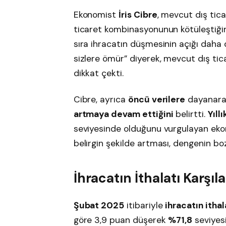
Ekonomist
İris Cibre
, mevcut dış tica
ticaret kombinasyonunun kötüleştiği
sıra ihracatın düşmesinin açığı daha da
sizlere ömür” diyerek, mevcut dış tic
dikkat çekti.
Cibre, ayrıca
öncü verilere
dayanarak
artmaya devam ettiğini
belirtti.
Yıll
seviyesinde olduğunu vurgulayan ekon
belirgin şekilde artması, dengenin bo
İhracatın İthalatı Karş
Şubat 2025
itibariyle
ihracatın ithal
göre 3,9 puan düşerek
%71,8
seviyesi