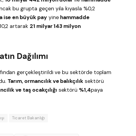
ncak bu grupta geçen yıla kıyasla %0,2
ta ise en büyük pay
yine
hammadde
%10,2 artarak
21 milyar 143 milyon
catın Dağılımı
fından gerçekleştirildi ve bu sektörde toplam
du.
Tarım, ormancılık ve balıkçılık
sektörü
cilik ve taş ocakçılığı
sektörü
%1,4
paya
ışı
Ticaret Bakanlığı