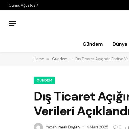
Cuma, Ağustos 7
Gündem
Dünya
Home
»
Gündem
»
Dış Ticaret Açığında Endişe Ver
GÜNDEM
Dış Ticaret Açığ
Verileri Açıkland
Yazan
Irmak Doğan
4 Mart 2025
0