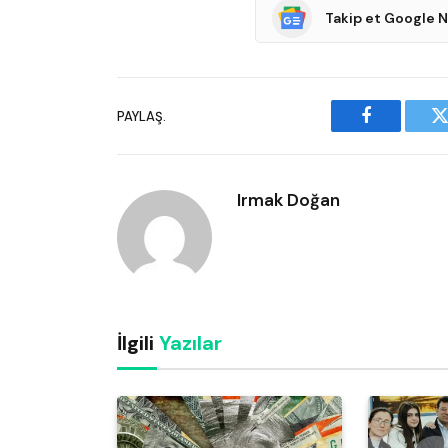
Takip et Google 
PAYLAŞ.
Facebook
T
Irmak Doğan
İlgili
Yazılar