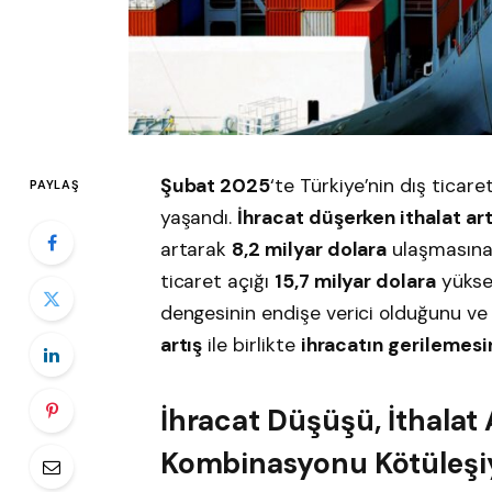
Şubat 2025
‘te Türkiye’nin dış ticare
PAYLAŞ
yaşandı.
İhracat düşerken ithalat art
artarak
8,2 milyar dolara
ulaşmasına
ticaret açığı
15,7 milyar dolara
yüksel
dengesinin endişe verici olduğunu 
artış
ile birlikte
ihracatın gerilemesi
İhracat Düşüşü, İthalat A
Kombinasyonu Kötüleşi