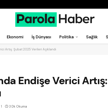
Ekonomi
İş Dünyası
Politika
Sağlık
ici Artış: Şubat 2025 Verileri Açıklandı
ında Endişe Verici Artı
ı
1
3 Dk Okuma