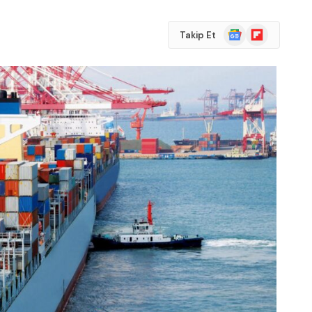
Google
Flipboard
Takip Et
News