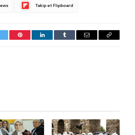
News
Takip et Flipboard
witter
Pinterest
LinkedIn
Tumblr
Email
Copy
Link