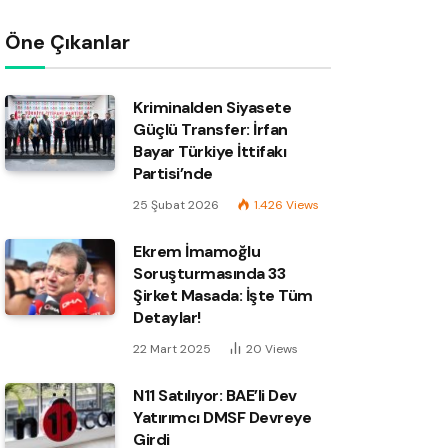
Öne Çıkanlar
Kriminalden Siyasete
Güçlü Transfer: İrfan
Bayar Türkiye İttifakı
Partisi’nde
25 Şubat 2026
1.426
Views
Ekrem İmamoğlu
Soruşturmasında 33
Şirket Masada: İşte Tüm
Detaylar!
22 Mart 2025
20
Views
N11 Satılıyor: BAE’li Dev
Yatırımcı DMSF Devreye
Girdi