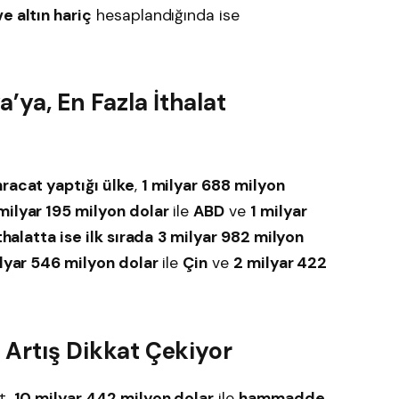
ve altın hariç
hesaplandığında ise
’ya, En Fazla İthalat
hracat yaptığı ülke
,
1 milyar 688 milyon
 milyar 195 milyon dolar
ile
ABD
ve
1 milyar
thalatta ise ilk sırada
3 milyar 982 milyon
lyar 546 milyon dolar
ile
Çin
ve
2 milyar 422
i Artış Dikkat Çekiyor
at,
10 milyar 442 milyon dolar
ile
hammadde