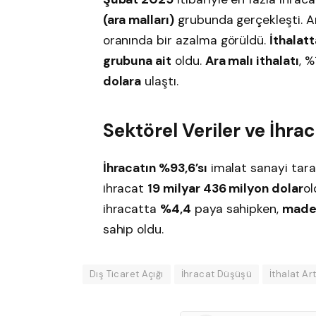
(ara malları)
grubunda gerçekleşti. A
oranında bir azalma görüldü.
İthalat
grubuna ait
oldu.
Ara malı ithalatı
, 
dolara
ulaştı.
Sektörel Veriler ve İhra
İhracatın %93,6’sı
imalat sanayi tara
ihracat
19 milyar 436 milyon dolar
ol
ihracatta
%4,4
paya sahipken,
maden
sahip oldu.
Dış Ticaret Açığı
İhracat Düşüşü
İthalat Art