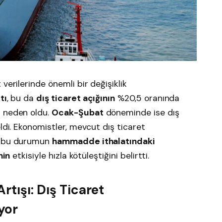
t verilerinde önemli bir değişiklik
tı
, bu da
dış ticaret açığının
%20,5 oranında
 neden oldu.
Ocak-Şubat
döneminde ise dış
di. Ekonomistler, mevcut dış ticaret
ve bu durumun
hammadde ithalatındaki
nin
etkisiyle hızla kötüleştiğini belirtti.
rtışı: Dış Ticaret
yor