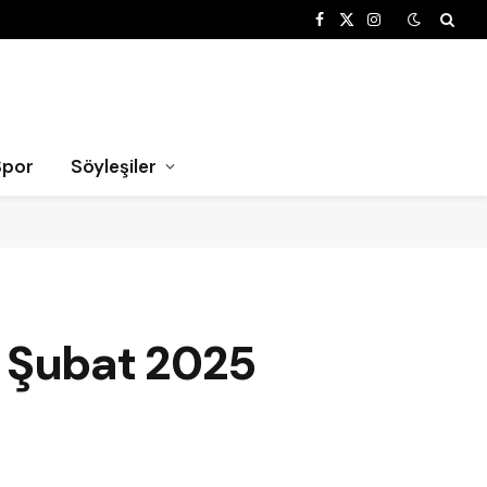
Facebook
X
Instagram
(Twitter)
Spor
Söyleşiler
ş: Şubat 2025