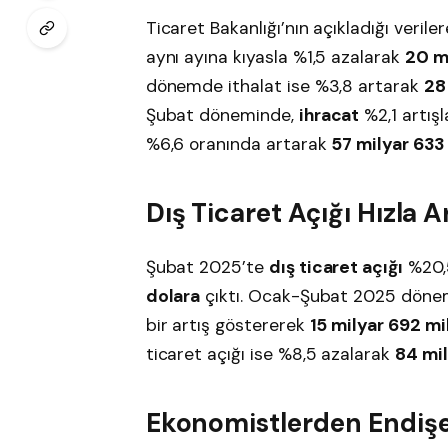
Ticaret Bakanlığı’nın açıkladığı verile
aynı ayına kıyasla %1,5 azalarak
20 m
dönemde ithalat ise %3,8 artarak
28
Şubat döneminde,
ihracat
%2,1 artış
%6,6 oranında artarak
57 milyar 633
Dış Ticaret Açığı Hızla A
Şubat 2025’te
dış ticaret açığı
%20,
dolara
çıktı. Ocak-Şubat 2025 dönemi
bir artış göstererek
15 milyar 692 mi
ticaret açığı ise %8,5 azalarak
84 mil
Ekonomistlerden Endişe 