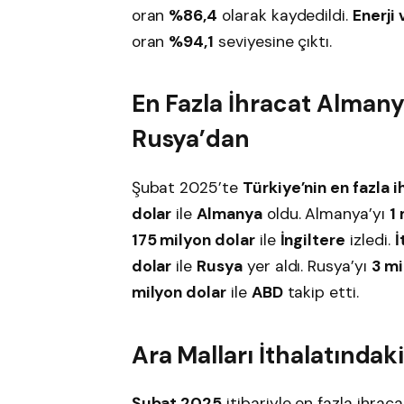
oran
%86,4
olarak kaydedildi.
Enerji 
oran
%94,1
seviyesine çıktı.
En Fazla İhracat Almanya
Rusya’dan
Şubat 2025’te
Türkiye’nin en fazla i
dolar
ile
Almanya
oldu. Almanya’yı
1
175 milyon dolar
ile
İngiltere
izledi.
İ
dolar
ile
Rusya
yer aldı. Rusya’yı
3 mi
milyon dolar
ile
ABD
takip etti.
Ara Malları İthalatındak
Şubat 2025
itibariyle en fazla ihrac