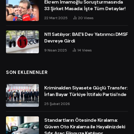
Ekrem İmamoğlu Soruşturmasında
33 Şirket Masada: İşte Tüm Detaylar!
22 Mart 2025
20
Views
N11 Satılıyor: BAE’li Dev Yatırımcı DMSF
Devreye Girdi
9 Nisan 2025
14
Views
SON EKLENENLER
Kriminalden Siyasete Güçlü Transfer:
İrfan Bayar Türkiye İttifakı Partisi’nde
25 Şubat 2026
Standartların Ötesinde Kiralama:
Güven Oto Kiralama ile Hayalinizdeki
Sıfır Araç Filonuza Katılıyor