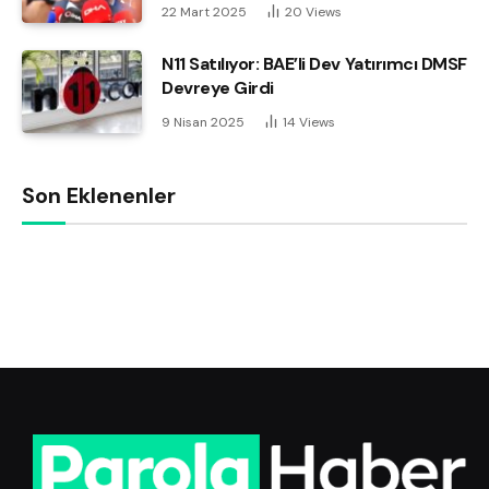
22 Mart 2025
20
Views
N11 Satılıyor: BAE’li Dev Yatırımcı DMSF
Devreye Girdi
9 Nisan 2025
14
Views
Son Eklenenler