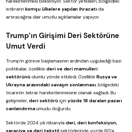
hareketlenmesi bekleniyor. Sektör yetkilileri, bölgedeki
istikrarın
komşu ülkelere yapılan ihracatı
da
artıracağına dair umutlu açıklamalar yapıyor.
Trump’ın Girişimi Deri Sektörüne
Umut Verdi
Trump’ın göreve başlamasının ardından uyguladığı bazı
politikalar, özellikle
deri ve deri mamulleri
sektörünü
olumlu yönde etkiledi. Özellikle
Rusya ve
Ukrayna arasındaki savaşın sonlanması
, bölgedeki
ticaretin tekrar hareketlenmesine olanak sağladı. Bu
gelişmeler,
deri sektörü
için
yüzde 18 daralan pazarı
canlandırma
umudu doğurdu.
Sektörde 2024 yılı itibarıyla
deri, deri konfeksiyon,
saraciye ve deri tekstil
sektörlerinde yüzde 60’a