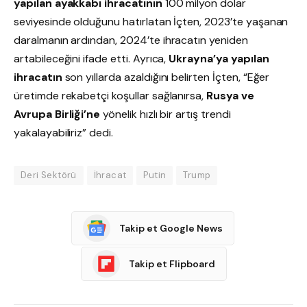
yapılan ayakkabı ihracatının
100 milyon dolar
seviyesinde olduğunu hatırlatan İçten, 2023’te yaşanan
daralmanın ardından, 2024’te ihracatın yeniden
artabileceğini ifade etti. Ayrıca,
Ukrayna’ya yapılan
ihracatın
son yıllarda azaldığını belirten İçten, “Eğer
üretimde rekabetçi koşullar sağlanırsa,
Rusya ve
Avrupa Birliği’ne
yönelik hızlı bir artış trendi
yakalayabiliriz” dedi.
Deri Sektörü
İhracat
Putin
Trump
Takip et Google News
Takip et Flipboard