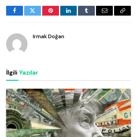
Facebook
Twitter
Pinterest
LinkedIn
Tumblr
Email
Copy
Link
Irmak Doğan
İlgili
Yazılar