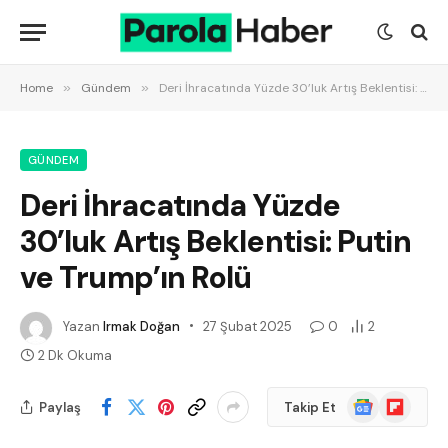
Home
»
Gündem
»
Deri İhracatında Yüzde 30’luk Artış Beklentisi: Putin ve Trump’ın Rolü
GÜNDEM
Deri İhracatında Yüzde
30’luk Artış Beklentisi: Putin
ve Trump’ın Rolü
Yazan
Irmak Doğan
27 Şubat 2025
0
2
2 Dk Okuma
Google
Flipboard
Paylaş
Takip Et
News