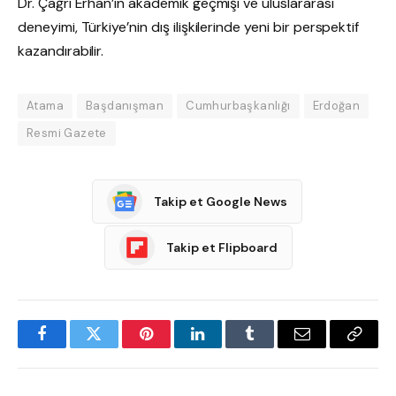
Dr. Çağrı Erhan’ın akademik geçmişi ve uluslararası
deneyimi, Türkiye’nin dış ilişkilerinde yeni bir perspektif
kazandırabilir.
Atama
Başdanışman
Cumhurbaşkanlığı
Erdoğan
Resmi Gazete
Takip et Google News
Takip et Flipboard
Facebook
Twitter
Pinterest
LinkedIn
Tumblr
Email
Copy
Link