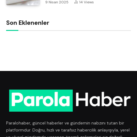
9 Nisan 2025
14
Views
Son Eklenenler
Paralohaber, güncel haberler ve gündemin nabzını tutan bir
platformdur. Doğru, hızlı ve tarafsız habercilik anlayışıyla, yerel