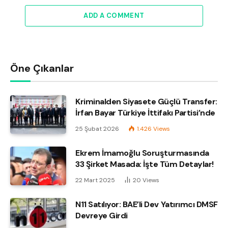
ADD A COMMENT
Öne Çıkanlar
Kriminalden Siyasete Güçlü Transfer:
İrfan Bayar Türkiye İttifakı Partisi’nde
25 Şubat 2026
1.426
Views
Ekrem İmamoğlu Soruşturmasında
33 Şirket Masada: İşte Tüm Detaylar!
22 Mart 2025
20
Views
N11 Satılıyor: BAE’li Dev Yatırımcı DMSF
Devreye Girdi