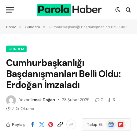
Home
»
Gündem
»
Cumhurbaşkanlığı Başdanışmanları Belli Oldu: Erdoğan İmzaladı
GÜNDEM
Cumhurbaşkanlığı
Başdanışmanları Belli Oldu:
Erdoğan İmzaladı
Yazan
Irmak Doğan
28 Şubat 2025
0
3
2 Dk Okuma
Google
Flipboard
Paylaş
Takip Et
News