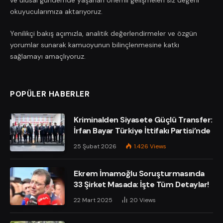
ve ulusal gündemde yaşanan önemli gelişmeleri siz değerli
okuyucularımıza aktarıyoruz.
Yenilikçi bakış açımızla, analitik değerlendirmeler ve özgün
yorumlar sunarak kamuoyunun bilinçlenmesine katkı
sağlamayı amaçlıyoruz.
POPÜLER HABERLER
Kriminalden Siyasete Güçlü Transfer:
İrfan Bayar Türkiye İttifakı Partisi’nde
25 Şubat 2026
1.426
Views
Ekrem İmamoğlu Soruşturmasında
33 Şirket Masada: İşte Tüm Detaylar!
22 Mart 2025
20
Views