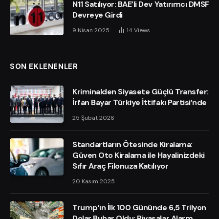
N11 Satılıyor: BAE’li Dev Yatırımcı DMSF
Devreye Girdi
9 Nisan 2025
14
Views
SON EKLENENLER
Kriminalden Siyasete Güçlü Transfer:
İrfan Bayar Türkiye İttifakı Partisi’nde
25 Şubat 2026
Standartların Ötesinde Kiralama:
Güven Oto Kiralama ile Hayalinizdeki
Sıfır Araç Filonuza Katılıyor
20 Kasım 2025
Trump’ın İlk 100 Gününde 6,5 Trilyon
Dolar Buhar Oldu: Piyasalar Alarm