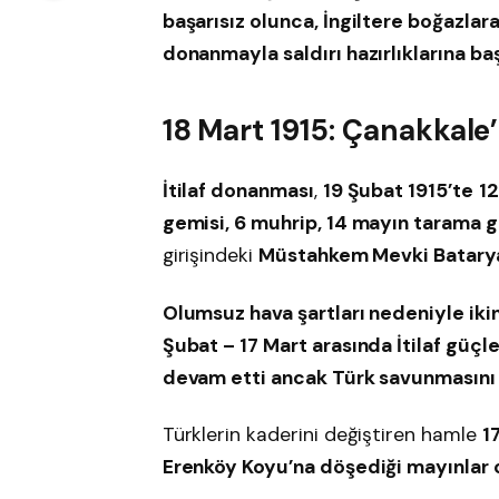
başarısız olunca, İngiltere boğazlar
donanmayla saldırı hazırlıklarına ba
18 Mart 1915: Çanakkale
İtilaf donanması
,
19 Şubat 1915’te
12
gemisi, 6 muhrip, 14 mayın tarama g
girişindeki
Müstahkem Mevki Batarya
Olumsuz hava şartları nedeniyle ik
Şubat – 17 Mart arasında İtilaf güç
devam etti ancak Türk savunmasını
Türklerin kaderini değiştiren hamle
1
Erenköy Koyu’na döşediği mayınlar 