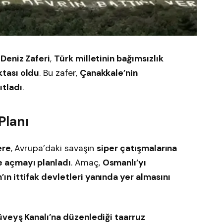
 Deniz Zaferi
,
Türk milletinin bağımsızlık
tası oldu
. Bu zafer,
Çanakkale’nin
tladı
.
Planı
ere
, Avrupa’daki savaşın
siper çatışmalarına
e açmayı planladı
. Amaç,
Osmanlı’yı
n ittifak devletleri yanında yer almasını
üveyş Kanalı’na düzenlediği taarruz