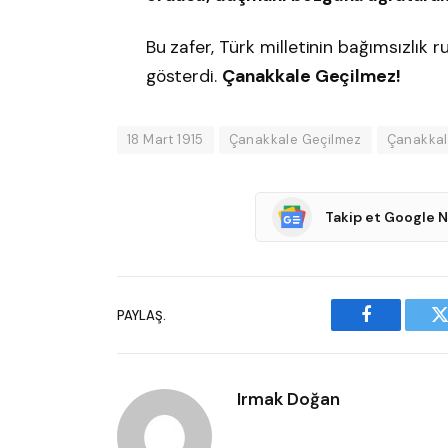
Bu zafer, Türk milletinin bağımsızlık
gösterdi.
Çanakkale Geçilmez!
18 Mart 1915
Çanakkale Geçilmez
Çanakkal
Takip et Google 
PAYLAŞ.
Facebook
T
Irmak Doğan