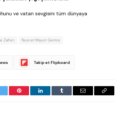
 ruhunu ve vatan sevgisini tüm dünyaya
e Zaferi
Nusret Mayın Gemisi
News
Takip et Flipboard
witter
Pinterest
LinkedIn
Tumblr
Email
Copy
Link