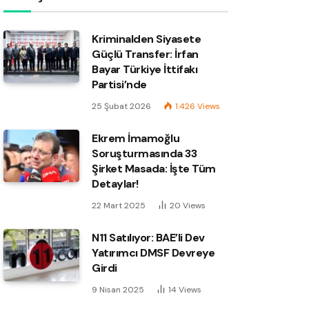
Kriminalden Siyasete
Güçlü Transfer: İrfan
Bayar Türkiye İttifakı
Partisi’nde
25 Şubat 2026
1.426
Views
Ekrem İmamoğlu
Soruşturmasında 33
Şirket Masada: İşte Tüm
Detaylar!
22 Mart 2025
20
Views
N11 Satılıyor: BAE’li Dev
Yatırımcı DMSF Devreye
Girdi
9 Nisan 2025
14
Views