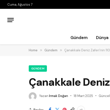
Cuma, Ağustos 7
Gündem
Dünya
Home
»
Gündem
»
Çanakkale Deniz Zaferi’nin 110.
GÜNDEM
Çanakkale Deniz Z
Yazan
Irmak Doğan
18 Mart 2025
Güncel
Paylaş