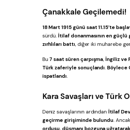
Çanakkale Geçilemedi!
18 Mart 1915 günü saat 11.15’te başl
sürdü.
İtilaf donanmasının en güçlü 
zırhlıları battı
, diğer iki muharebe gem
Bu
7 saat süren çarpışma
,
İngiliz ve
Türk zaferiyle sonuçlandı
.
Böylece 
ispatlandı
.
Kara Savaşları ve Türk 
Deniz savaşlarının ardından
İtilaf De
geçirme girişiminde bulundu
. Anca
ordusu, düşmanı bozguna uğratarak 