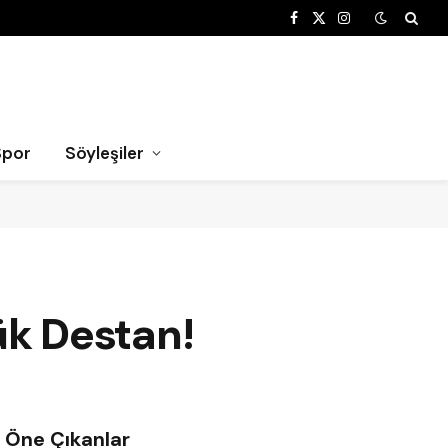
Facebook
X
Instagram
(Twitter)
Spor
Söyleşiler
yük Destan!
Öne Çıkanlar