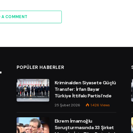
D A COMMENT
POPÜLER HABERLER
Kriminalden Siyasete Güçlü
Transfer: İrfan Bayar
Türkiye İttifakı Partisi’nde
25 Şubat 2026
1.426
Views
Ekrem İmamoğlu
Soruşturmasında 33 Şirket