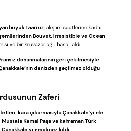
ayan büyük taarruz
, akşam saatlerine kadar
gemilerinden Bouvet, Irresistible ve Ocean
isi ve bir kruvazör ağır hasar aldı.
 Fransız donanmalarının geri çekilmesiyle
Çanakkale’nin denizden geçilmez olduğu
Ordusunun Zaferi
vletleri, kara çıkarmasıyla Çanakkale’yi ele
k
Mustafa Kemal Paşa ve kahraman Türk
Çanakkale’yi geçilmez kıldı
.