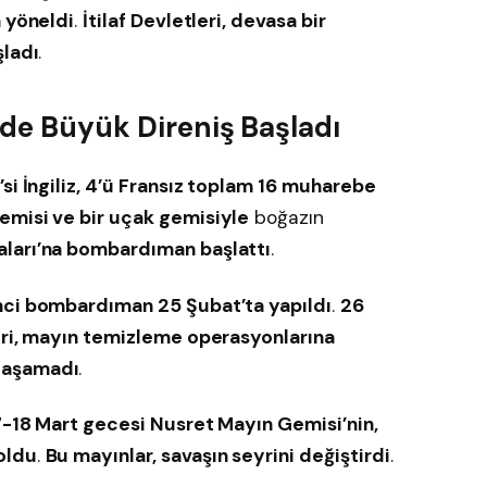
a yöneldi
.
İtilaf Devletleri, devasa bir
şladı
.
’de Büyük Direniş Başladı
’si İngiliz, 4’ü Fransız toplam 16 muharebe
emisi ve bir uçak gemisiyle
boğazın
ları’na bombardıman başlattı
.
inci bombardıman 25 Şubat’ta yapıldı
.
26
leri, mayın temizleme operasyonlarına
 aşamadı
.
7-18 Mart gecesi Nusret Mayın Gemisi’nin,
oldu
.
Bu mayınlar, savaşın seyrini değiştirdi
.