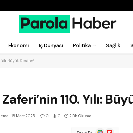
Ekonomi
İş Dünyası
Politika
Sağlık
 Yılı: Büyük Destan!
aferi’nin 110. Yılı: Bü
leme:
18 Mart 2025
0
0
2 Dk Okuma
Google
Flipboard
Takip Et