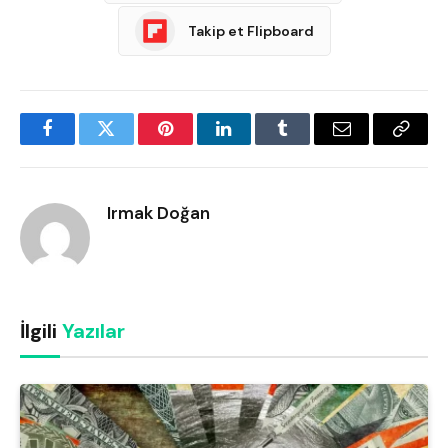
Takip et Flipboard
Facebook
Twitter
Pinterest
LinkedIn
Tumblr
Email
Copy
Link
Irmak Doğan
İlgili
Yazılar