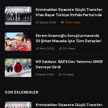
Kriminalden Siyasete Güçlü Transfer:
İrfan Bayar Türkiye İttifakı Partisi’nde
25 Şubat 2026
1.426
Views
Ekrem İmamoğlu Soruşturmasında
33 Şirket Masada: İşte Tüm Detaylar!
22 Mart 2025
20
Views
N11 Satılıyor: BAE’li Dev Yatırımcı DMSF
Devreye Girdi
9 Nisan 2025
14
Views
SON EKLENENLER
Kriminalden Siyasete Güçlü Transfer: