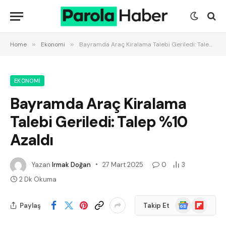
Home
»
Ekonomi
»
Bayramda Araç Kiralama Talebi Geriledi: Talep %10 Azaldı
EKONOMI
Bayramda Araç Kiralama
Talebi Geriledi: Talep %10
Azaldı
Yazan
Irmak Doğan
27 Mart 2025
0
3
2 Dk Okuma
Google
Flipboard
Paylaş
Takip Et
News