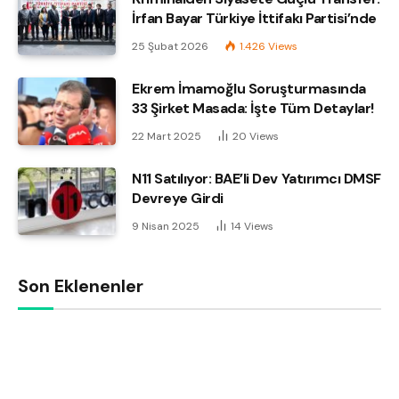
İrfan Bayar Türkiye İttifakı Partisi’nde
25 Şubat 2026
1.426
Views
Ekrem İmamoğlu Soruşturmasında
33 Şirket Masada: İşte Tüm Detaylar!
22 Mart 2025
20
Views
N11 Satılıyor: BAE’li Dev Yatırımcı DMSF
Devreye Girdi
9 Nisan 2025
14
Views
Son Eklenenler