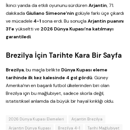
İkinci yarıda da etkili oyununu sürdüren
Arjantin
, 71.
dakikada
Giuliano Simeone’nin
golüyle farkı üçe çıkardı
ve mücadele
4-1
sona erdi. Bu sonuçla
Arjantin puanını
31’e
yükseltti ve
2026 Dünya Kupası’na katılmayı
garantiledi
.
Brezilya İçin Tarihte Kara Bir Sayfa
Brezilya
, bu maçla birlikte
Dünya Kupası eleme
tarihinde ilk kez kalesinde 4 gol gördü
. Güney
Amerika’nın en başarılı futbol ülkelerinden biri olan
Brezilya için bu mağlubiyet, sadece skorla değil,
istatistiksel anlamda da büyük bir hayal kırıklığı oldu.
2026 Dünya Kupası Elemeleri
Arjantin Brezilya
Arjantin Dünya Kupası
Brezilya 4-1
Tarihi Mağlubiyet