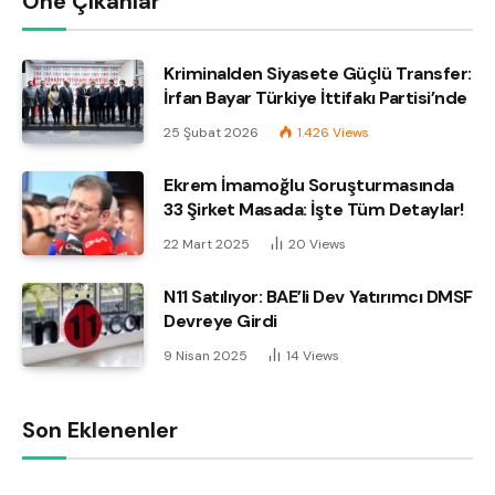
Öne Çıkanlar
Kriminalden Siyasete Güçlü Transfer:
İrfan Bayar Türkiye İttifakı Partisi’nde
25 Şubat 2026
1.426
Views
Ekrem İmamoğlu Soruşturmasında
33 Şirket Masada: İşte Tüm Detaylar!
22 Mart 2025
20
Views
N11 Satılıyor: BAE’li Dev Yatırımcı DMSF
Devreye Girdi
9 Nisan 2025
14
Views
Son Eklenenler