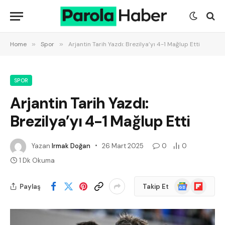
Home
»
Spor
»
Arjantin Tarih Yazdı: Brezilya’yı 4-1 Mağlup Etti
SPOR
Arjantin Tarih Yazdı:
Brezilya’yı 4-1 Mağlup Etti
Yazan
Irmak Doğan
26 Mart 2025
0
0
1 Dk Okuma
Google
Flipboard
Paylaş
Takip Et
News