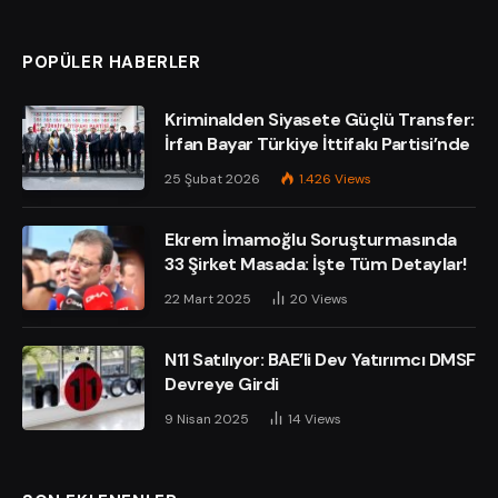
POPÜLER HABERLER
Kriminalden Siyasete Güçlü Transfer:
İrfan Bayar Türkiye İttifakı Partisi’nde
25 Şubat 2026
1.426
Views
Ekrem İmamoğlu Soruşturmasında
33 Şirket Masada: İşte Tüm Detaylar!
22 Mart 2025
20
Views
N11 Satılıyor: BAE’li Dev Yatırımcı DMSF
Devreye Girdi
9 Nisan 2025
14
Views