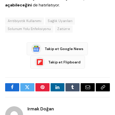
açabileceğini
de hatırlatıyor.
Antibiyotik Kullanımı
Sağlık Uyarıları
Solunum Yolu Enfeksiyonu
Zatürre
Takip et Google News
Takip et Flipboard
Facebook
Twitter
Pinterest
LinkedIn
Tumblr
Email
Copy
Link
Irmak Doğan