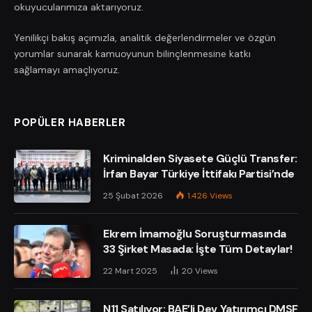
okuyucularımıza aktarıyoruz.
Yenilikçi bakış açımızla, analitik değerlendirmeler ve özgün
yorumlar sunarak kamuoyunun bilinçlenmesine katkı
sağlamayı amaçlıyoruz.
POPÜLER HABERLER
Kriminalden Siyasete Güçlü Transfer:
İrfan Bayar Türkiye İttifakı Partisi’nde
25 Şubat 2026
1.426
Views
Ekrem İmamoğlu Soruşturmasında
33 Şirket Masada: İşte Tüm Detaylar!
22 Mart 2025
20
Views
N11 Satılıyor: BAE’li Dev Yatırımcı DMSF