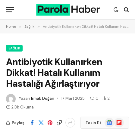
Home
»
Sağlık
»
Antibiyotik Kullanırken Dikkat! Hatalı Kullanım Hastalığı Ağırlaştırıyor
SAĞLIK
Antibiyotik Kullanırken
Dikkat! Hatalı Kullanım
Hastalığı Ağırlaştırıyor
Yazan
Irmak Doğan
17 Mart 2025
0
2
2 Dk Okuma
Google
Flipboard
Paylaş
Takip Et
News