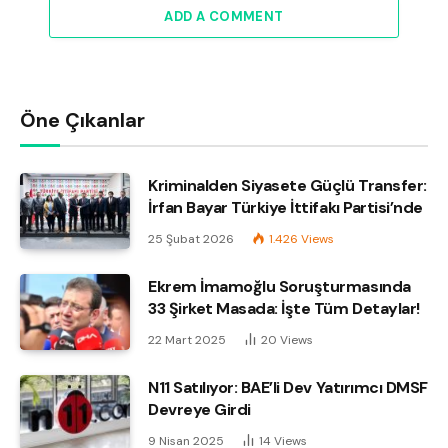
ADD A COMMENT
Öne Çıkanlar
Kriminalden Siyasete Güçlü Transfer:
İrfan Bayar Türkiye İttifakı Partisi’nde
25 Şubat 2026
1.426
Views
Ekrem İmamoğlu Soruşturmasında
33 Şirket Masada: İşte Tüm Detaylar!
22 Mart 2025
20
Views
N11 Satılıyor: BAE’li Dev Yatırımcı DMSF
Devreye Girdi
9 Nisan 2025
14
Views