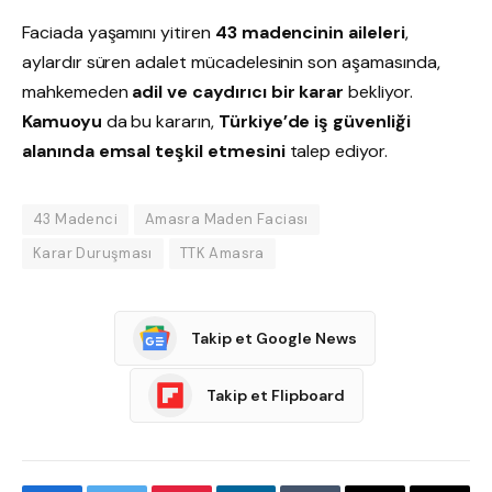
Faciada yaşamını yitiren
43 madencinin aileleri
,
aylardır süren adalet mücadelesinin son aşamasında,
mahkemeden
adil ve caydırıcı bir karar
bekliyor.
Kamuoyu
da bu kararın,
Türkiye’de iş güvenliği
alanında emsal teşkil etmesini
talep ediyor.
43 Madenci
Amasra Maden Faciası
Karar Duruşması
TTK Amasra
Takip et Google News
Takip et Flipboard