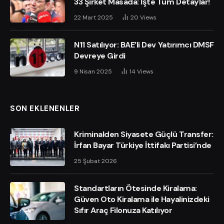
33 Şirket Masada: İşte Tüm Detaylar!
22 Mart 2025
20
Views
N11 Satılıyor: BAE’li Dev Yatırımcı DMSF
Devreye Girdi
9 Nisan 2025
14
Views
SON EKLENENLER
Kriminalden Siyasete Güçlü Transfer:
İrfan Bayar Türkiye İttifakı Partisi’nde
25 Şubat 2026
Standartların Ötesinde Kiralama:
Güven Oto Kiralama ile Hayalinizdeki
Sıfır Araç Filonuza Katılıyor