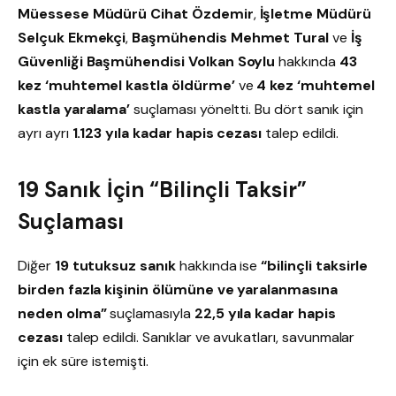
Müessese Müdürü Cihat Özdemir
,
İşletme Müdürü
Selçuk Ekmekçi
,
Başmühendis Mehmet Tural
ve
İş
Güvenliği Başmühendisi Volkan Soylu
hakkında
43
kez ‘muhtemel kastla öldürme’
ve
4 kez ‘muhtemel
kastla yaralama’
suçlaması yöneltti. Bu dört sanık için
ayrı ayrı
1.123 yıla kadar hapis cezası
talep edildi.
19 Sanık İçin “Bilinçli Taksir”
Suçlaması
Diğer
19 tutuksuz sanık
hakkında ise
“bilinçli taksirle
birden fazla kişinin ölümüne ve yaralanmasına
neden olma”
suçlamasıyla
22,5 yıla kadar hapis
cezası
talep edildi. Sanıklar ve avukatları, savunmalar
için ek süre istemişti.