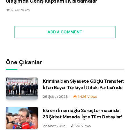
Ulaşımda Geniş Kapsamlı Kısıtlamalar
30 Nisan 2025
ADD A COMMENT
Öne Çıkanlar
Kriminalden Siyasete Güçlü Transfer:
İrfan Bayar Türkiye İttifakı Partisi’nde
25 Şubat 2026
1.426
Views
Ekrem İmamoğlu Soruşturmasında
33 Şirket Masada: İşte Tüm Detaylar!
22 Mart 2025
20
Views