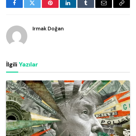
Facebook
Twitter
Pinterest
LinkedIn
Tumblr
Email
Copy
Link
Irmak Doğan
İlgili
Yazılar