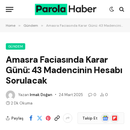
Home
»
Gündem
»
Amasra Faciasında Karar Günü: 43 Madencinin Hesabı Sorulacak
GÜNDEM
Amasra Faciasında Karar
Günü: 43 Madencinin Hesabı
Sorulacak
Yazan
Irmak Doğan
24 Mart 2025
0
0
2 Dk Okuma
Google
Flipboard
Paylaş
Takip Et
News