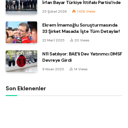
İrfan Bayar Türkiye İttifakı Partisi’nde
25 Şubat 2026
1.426
Views
Ekrem İmamoğlu Soruşturmasında
33 Şirket Masada: İşte Tüm Detaylar!
22 Mart 2025
20
Views
N11 Satılıyor: BAE’li Dev Yatırımcı DMSF
Devreye Girdi
9 Nisan 2025
14
Views
Son Eklenenler