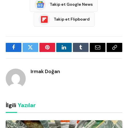
Takip et Google News
Takip et Flipboard
Facebook
Twitter
Pinterest
LinkedIn
Tumblr
Email
Copy
Link
Irmak Doğan
İlgili
Yazılar