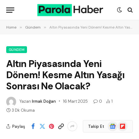
Home
»
Gündem
»
Altın Piyasasında Yeni Dönem! Kesme Altın Yasağı Sonrası Ne Olacak?
GÜNDEM
Altın Piyasasında Yeni
Dönem! Kesme Altın Yasağı
Sonrası Ne Olacak?
Yazan
Irmak Doğan
16 Mart 2025
0
1
3 Dk Okuma
Google
Flipboard
Paylaş
Takip Et
News