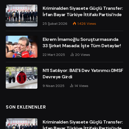
Kriminalden Siyasete Güçlü Transfer:
İrfan Bayar Türkiye İttifakı Partisi’nde
25 Şubat 2026
1.426
Views
Ekrem İmamoğlu Soruşturmasında
33 Şirket Masada: İşte Tüm Detaylar!
22 Mart 2025
20
Views
N11 Satılıyor: BAE’li Dev Yatırımcı DMSF
Devreye Girdi
9 Nisan 2025
14
Views
SON EKLENENLER
Kriminalden Siyasete Güçlü Transfer:
İrfan Bayar Türkiye İttifakı Partisi’nde