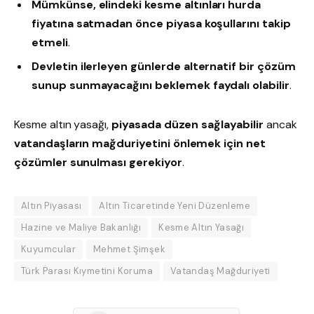
Mümkünse, elindeki kesme altınları hurda
fiyatına satmadan önce piyasa koşullarını takip
etmeli
.
Devletin ilerleyen günlerde alternatif bir çözüm
sunup sunmayacağını beklemek faydalı olabilir
.
Kesme altın yasağı,
piyasada düzen sağlayabilir
ancak
vatandaşların mağduriyetini önlemek için net
çözümler sunulması gerekiyor
.
Altın Piyasası
Altın Ticaretinde Yeni Düzenleme
Hazine ve Maliye Bakanlığı
Kesme Altın Yasağı
Kuyumcular
Mehmet Şimşek
Türk Parası Kıymetini Koruma
Vatandaş Mağduriyeti