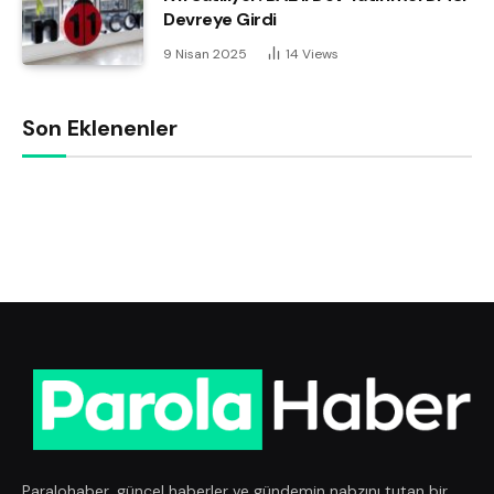
Devreye Girdi
9 Nisan 2025
14
Views
Son Eklenenler
Paralohaber, güncel haberler ve gündemin nabzını tutan bir