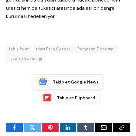
üretici hem de tüketici arasında adaletli bir denge
kurulması hedefleniyor.
fahiş fiyat
İdari Para Cezası
Ramazan Denetimi
Ticaret Bakanlığı
Takip et Google News
Takip et Flipboard
Facebook
Twitter
Pinterest
LinkedIn
Tumblr
Email
Copy