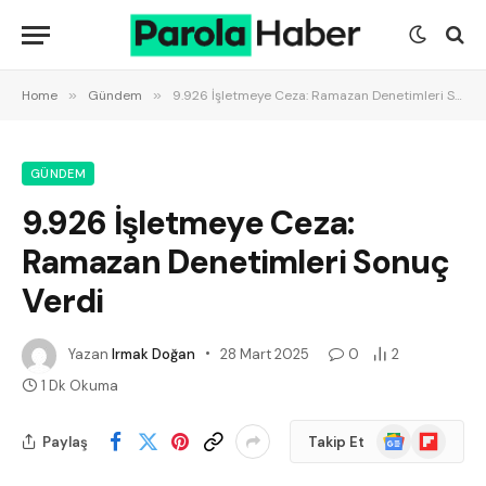
Home
»
Gündem
»
9.926 İşletmeye Ceza: Ramazan Denetimleri Sonuç Verdi
GÜNDEM
9.926 İşletmeye Ceza:
Ramazan Denetimleri Sonuç
Verdi
Yazan
Irmak Doğan
28 Mart 2025
0
2
1 Dk Okuma
Google
Flipboard
Paylaş
Takip Et
News