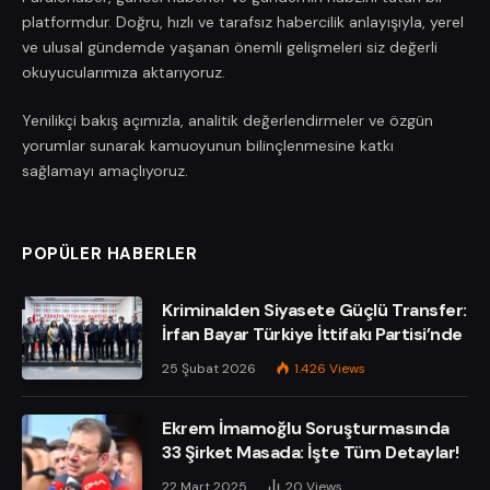
platformdur. Doğru, hızlı ve tarafsız habercilik anlayışıyla, yerel
ve ulusal gündemde yaşanan önemli gelişmeleri siz değerli
okuyucularımıza aktarıyoruz.
Yenilikçi bakış açımızla, analitik değerlendirmeler ve özgün
yorumlar sunarak kamuoyunun bilinçlenmesine katkı
sağlamayı amaçlıyoruz.
POPÜLER HABERLER
Kriminalden Siyasete Güçlü Transfer:
İrfan Bayar Türkiye İttifakı Partisi’nde
25 Şubat 2026
1.426
Views
Ekrem İmamoğlu Soruşturmasında
33 Şirket Masada: İşte Tüm Detaylar!
22 Mart 2025
20
Views