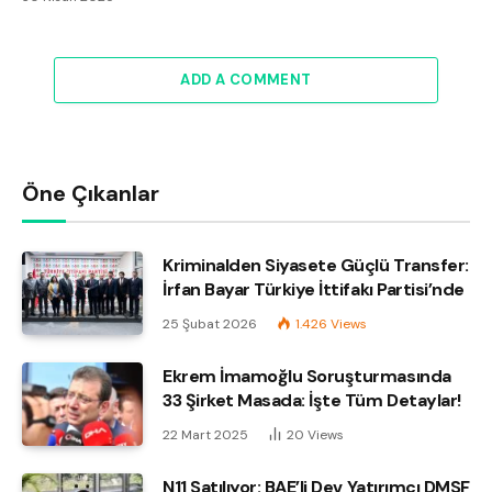
ADD A COMMENT
Öne Çıkanlar
Kriminalden Siyasete Güçlü Transfer:
İrfan Bayar Türkiye İttifakı Partisi’nde
25 Şubat 2026
1.426
Views
Ekrem İmamoğlu Soruşturmasında
33 Şirket Masada: İşte Tüm Detaylar!
22 Mart 2025
20
Views
N11 Satılıyor: BAE’li Dev Yatırımcı DMSF