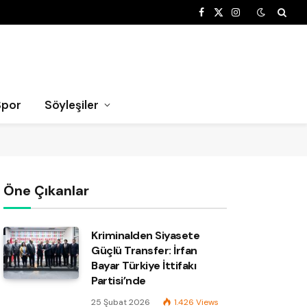
Facebook
X
Instagram
(Twitter)
Spor
Söyleşiler
Öne Çıkanlar
Kriminalden Siyasete
Güçlü Transfer: İrfan
Bayar Türkiye İttifakı
Partisi’nde
25 Şubat 2026
1.426
Views