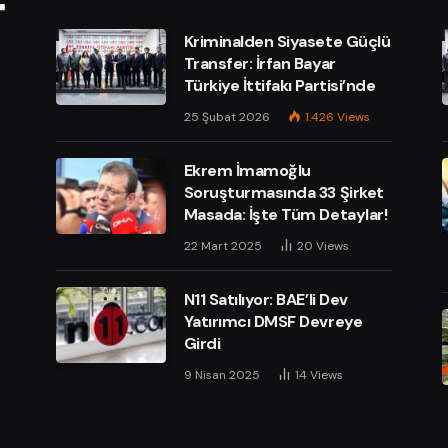
Kriminalden Siyasete Güçlü
Transfer: İrfan Bayar
Türkiye İttifakı Partisi’nde
25 Şubat 2026
1.426
Views
Ekrem İmamoğlu
Soruşturmasında 33 Şirket
Masada: İşte Tüm Detaylar!
e
22 Mart 2025
20
Views
N11 Satılıyor: BAE’li Dev
Yatırımcı DMSF Devreye
Girdi
9 Nisan 2025
14
Views