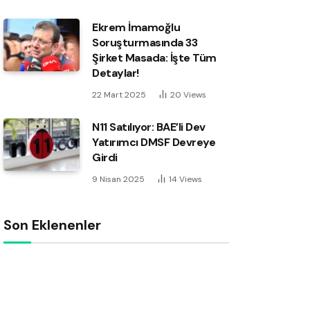
Ekrem İmamoğlu
Soruşturmasında 33
Şirket Masada: İşte Tüm
Detaylar!
22 Mart 2025
20
Views
N11 Satılıyor: BAE’li Dev
Yatırımcı DMSF Devreye
Girdi
9 Nisan 2025
14
Views
Son Eklenenler