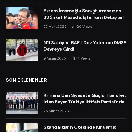
Ekrem İmamoğlu Soruşturmasında
33 Şirket Masada: İşte Tüm Detaylar!
22 Mart 2025
20
Views
N11 Satılıyor: BAE’li Dev Yatırımcı DMSF
Devreye Girdi
9 Nisan 2025
14
Views
SON EKLENENLER
Kriminalden Siyasete Güçlü Transfer:
İrfan Bayar Türkiye İttifakı Partisi’nde
25 Şubat 2026
Standartların Ötesinde Kiralama: