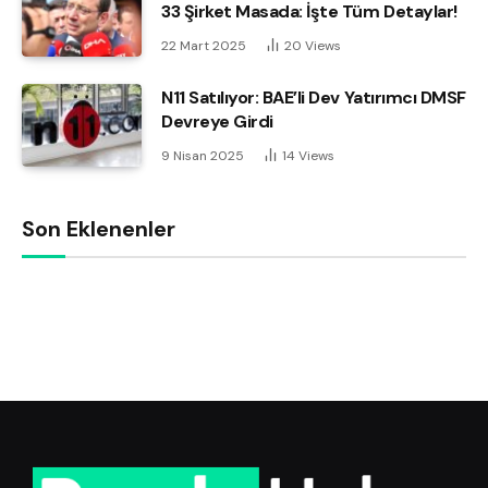
33 Şirket Masada: İşte Tüm Detaylar!
22 Mart 2025
20
Views
N11 Satılıyor: BAE’li Dev Yatırımcı DMSF
Devreye Girdi
9 Nisan 2025
14
Views
Son Eklenenler