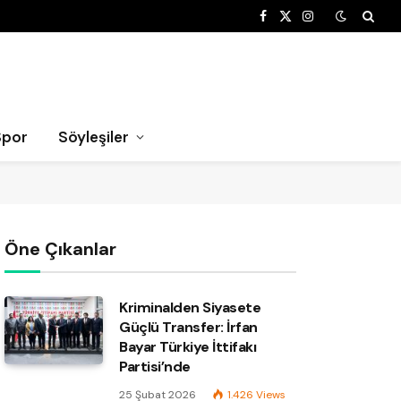
Facebook
X
Instagram
(Twitter)
Spor
Söyleşiler
Öne Çıkanlar
Kriminalden Siyasete
Güçlü Transfer: İrfan
Bayar Türkiye İttifakı
Partisi’nde
25 Şubat 2026
1.426
Views