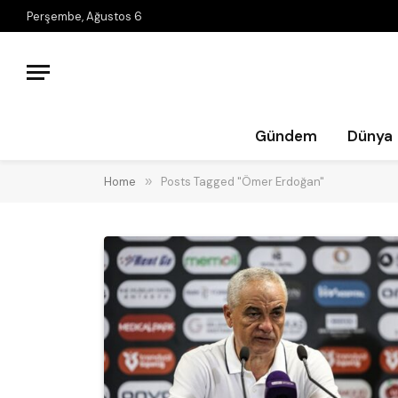
Perşembe, Ağustos 6
Gündem
Dünya
Home
»
Posts Tagged "Ömer Erdoğan"