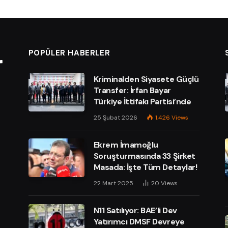
POPÜLER HABERLER
Kriminalden Siyasete Güçlü
Transfer: İrfan Bayar
Türkiye İttifakı Partisi’nde
25 Şubat 2026
1.426
Views
Ekrem İmamoğlu
Soruşturmasında 33 Şirket
Masada: İşte Tüm Detaylar!
e
22 Mart 2025
20
Views
N11 Satılıyor: BAE’li Dev
Yatırımcı DMSF Devreye