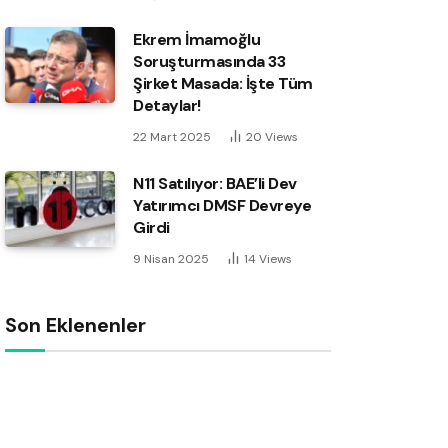
Ekrem İmamoğlu
Soruşturmasında 33
Şirket Masada: İşte Tüm
Detaylar!
22 Mart 2025
20
Views
N11 Satılıyor: BAE’li Dev
Yatırımcı DMSF Devreye
Girdi
9 Nisan 2025
14
Views
Son Eklenenler