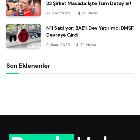
33 Şirket Masada: İşte Tüm Detaylar!
22 Mart 2025
20
Views
N11 Satılıyor: BAE’li Dev Yatırımcı DMSF
Devreye Girdi
9 Nisan 2025
14
Views
Son Eklenenler