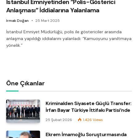
İstanbul Emniyetinden “Polis-Gösterici
Anlaşması” İddialarına Yalanlama
Irmak Doğan
25 Mart 2025
İstanbul Emniyet Müdürlüğü, polis ile göstericiler arasında
anlaşma yapıldığı iddialarını yalanladı: “Kamuoyunu yanıltmaya
yönelik.”
Öne Çıkanlar
Kriminalden Siyasete Güçlü Transfer:
İrfan Bayar Türkiye İttifakı Partisi’nde
25 Şubat 2026
1.426
Views
Ekrem İmamoğlu Soruşturmasında