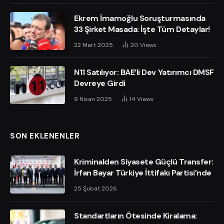
Ekrem İmamoğlu Soruşturmasında
33 Şirket Masada: İşte Tüm Detaylar!
22 Mart 2025
20
Views
N11 Satılıyor: BAE’li Dev Yatırımcı DMSF
Devreye Girdi
9 Nisan 2025
14
Views
SON EKLENENLER
Kriminalden Siyasete Güçlü Transfer:
İrfan Bayar Türkiye İttifakı Partisi’nde
25 Şubat 2026
Standartların Ötesinde Kiralama: