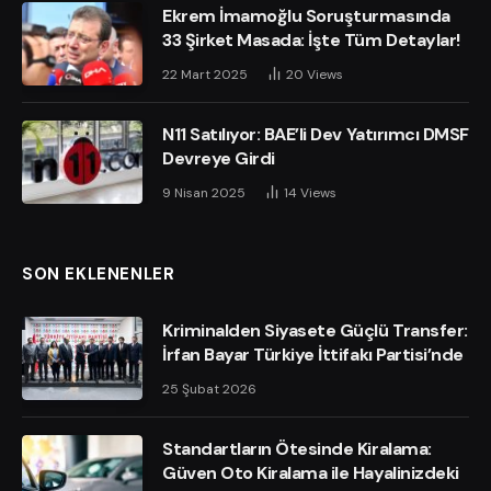
Ekrem İmamoğlu Soruşturmasında
33 Şirket Masada: İşte Tüm Detaylar!
22 Mart 2025
20
Views
N11 Satılıyor: BAE’li Dev Yatırımcı DMSF
Devreye Girdi
9 Nisan 2025
14
Views
SON EKLENENLER
Kriminalden Siyasete Güçlü Transfer:
İrfan Bayar Türkiye İttifakı Partisi’nde
25 Şubat 2026
Standartların Ötesinde Kiralama:
Güven Oto Kiralama ile Hayalinizdeki