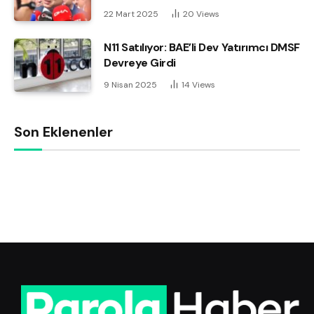
22 Mart 2025
20
Views
N11 Satılıyor: BAE’li Dev Yatırımcı DMSF
Devreye Girdi
9 Nisan 2025
14
Views
Son Eklenenler