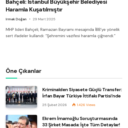
Bahçeli: İstanbul Büyükşehir Belediyesi
Haramla Kuşatılmıştır
Irmak Doğan
29 Mart 2025
MHP lideri Bahçeli, Ramazan Bayramı mesajında İBB’ye yönelik
sert ifadeler kullandı: “Şehremini vazifesi haramla çiğnendi.”
Öne Çıkanlar
Kriminalden Siyasete Güçlü Transfer:
İrfan Bayar Türkiye İttifakı Partisi’nde
25 Şubat 2026
1.426
Views
Ekrem İmamoğlu Soruşturmasında
33 Şirket Masada: İşte Tüm Detaylar!