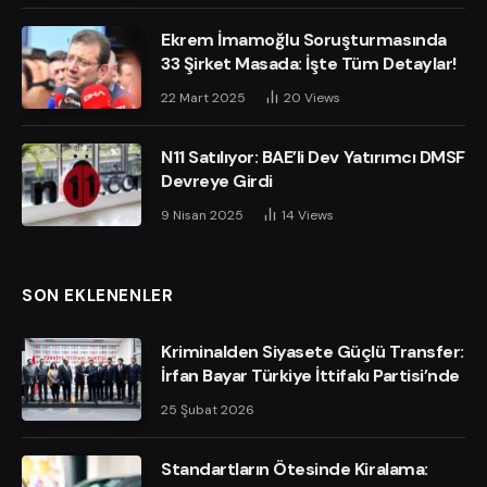
Ekrem İmamoğlu Soruşturmasında
33 Şirket Masada: İşte Tüm Detaylar!
22 Mart 2025
20
Views
N11 Satılıyor: BAE’li Dev Yatırımcı DMSF
Devreye Girdi
9 Nisan 2025
14
Views
SON EKLENENLER
Kriminalden Siyasete Güçlü Transfer:
İrfan Bayar Türkiye İttifakı Partisi’nde
25 Şubat 2026
Standartların Ötesinde Kiralama: