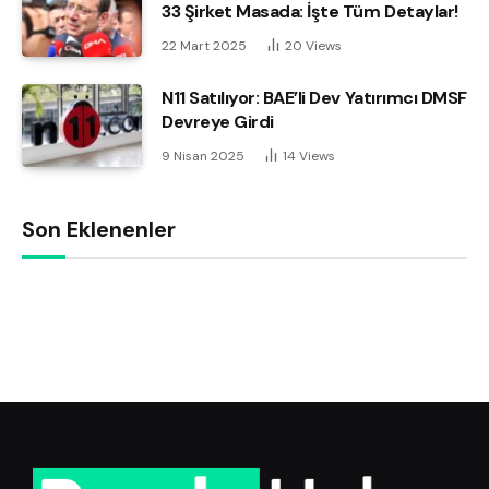
33 Şirket Masada: İşte Tüm Detaylar!
22 Mart 2025
20
Views
N11 Satılıyor: BAE’li Dev Yatırımcı DMSF
Devreye Girdi
9 Nisan 2025
14
Views
Son Eklenenler