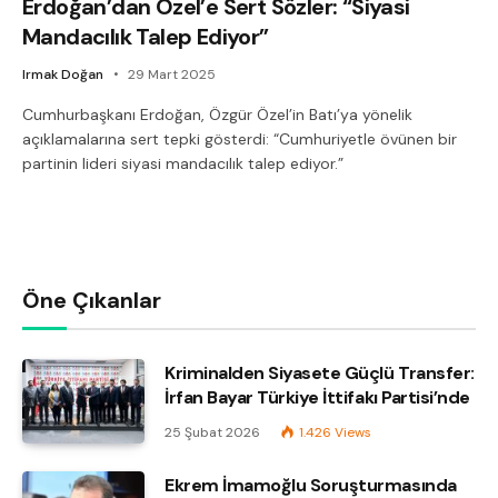
Erdoğan’dan Özel’e Sert Sözler: “Siyasi
Mandacılık Talep Ediyor”
Irmak Doğan
29 Mart 2025
Cumhurbaşkanı Erdoğan, Özgür Özel’in Batı’ya yönelik
açıklamalarına sert tepki gösterdi: “Cumhuriyetle övünen bir
partinin lideri siyasi mandacılık talep ediyor.”
Öne Çıkanlar
Kriminalden Siyasete Güçlü Transfer:
İrfan Bayar Türkiye İttifakı Partisi’nde
25 Şubat 2026
1.426
Views
Ekrem İmamoğlu Soruşturmasında