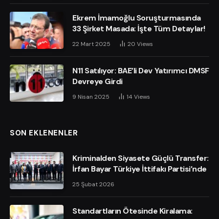
Ekrem İmamoğlu Soruşturmasında
33 Şirket Masada: İşte Tüm Detaylar!
22 Mart 2025
20
Views
N11 Satılıyor: BAE’li Dev Yatırımcı DMSF
Devreye Girdi
9 Nisan 2025
14
Views
SON EKLENENLER
Kriminalden Siyasete Güçlü Transfer:
İrfan Bayar Türkiye İttifakı Partisi’nde
25 Şubat 2026
Standartların Ötesinde Kiralama: