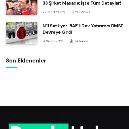
33 Şirket Masada: İşte Tüm Detaylar!
22 Mart 2025
20
Views
N11 Satılıyor: BAE’li Dev Yatırımcı DMSF
Devreye Girdi
9 Nisan 2025
14
Views
Son Eklenenler