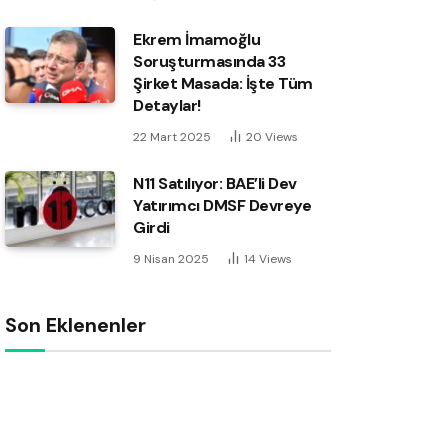
Ekrem İmamoğlu
Soruşturmasında 33
Şirket Masada: İşte Tüm
Detaylar!
22 Mart 2025
20
Views
N11 Satılıyor: BAE’li Dev
Yatırımcı DMSF Devreye
Girdi
9 Nisan 2025
14
Views
Son Eklenenler