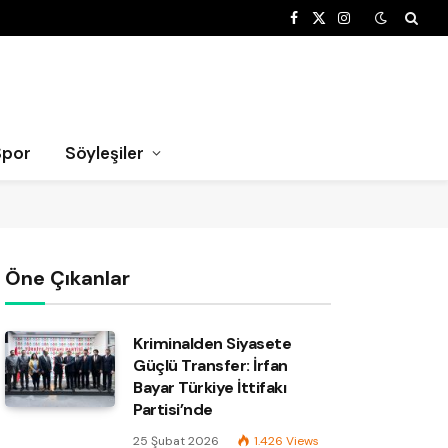
Facebook
X
Instagram
(Twitter)
Spor
Söyleşiler
Öne Çıkanlar
Kriminalden Siyasete
Güçlü Transfer: İrfan
Bayar Türkiye İttifakı
Partisi’nde
25 Şubat 2026
1.426
Views