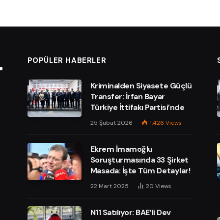
POPÜLER HABERLER
Kriminalden Siyasete Güçlü
Transfer: İrfan Bayar
Türkiye İttifakı Partisi’nde
25 Şubat 2026
1.426
Views
Ekrem İmamoğlu
Soruşturmasında 33 Şirket
Masada: İşte Tüm Detaylar!
e
22 Mart 2025
20
Views
N11 Satılıyor: BAE’li Dev